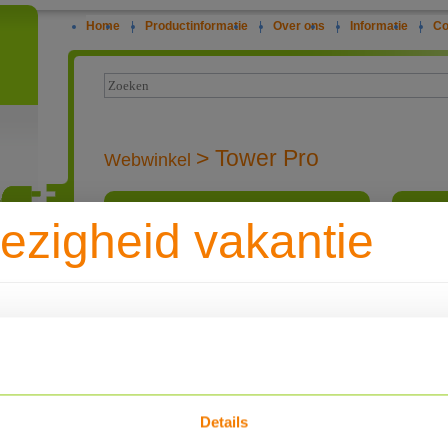
Home
|
Productinformatie
|
Over ons
|
Informatie
|
Co
>
Tower Pro
Webwinkel
Dyness Tower Pro HV T7 7.68 kWh
Dyness 
ezigheid vakantie
Dyness Tower Pro
7.68kWh, bestaande uit:
ie
2x Dyness Batterij-
module 3.84kWh
1x Dyness BDU
kantie zijn we tot en met vrijdag 14 augustus gesloten. Alleen bestel
en, boilers/buffervaten, zonnepanelen of thuisbatterijen worden ve
tstreeks vanuit de groothandel verzonden kunnen worden. Overige be
Meer Info
worden maandag 17 augustus verzonden.
Dyness Tower Pro HV T7 7.68 kWh
Dyness 
Details
€ 2.459,00
Bestel nu :
Bestel 