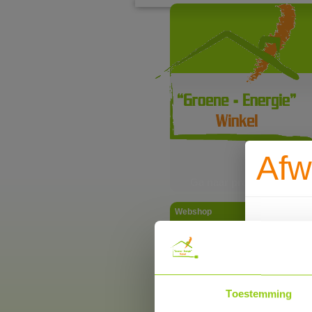
Afw
Ga naar productinformat
Webshop
Wegens va
Zonnepanelen PV-systemen
warmtepomp
elektriciteit
deze rech
Thuisbatterij
Thuisbatterij met stekker
Toestemming
Thuisbatterij
Pylontech