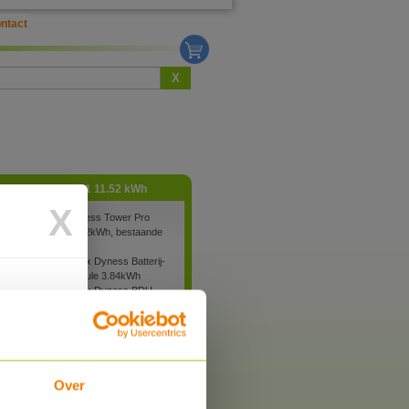
ntact
X
Tower Pro HV T11 11.52 kWh
X
Dyness Tower Pro
11.52kWh, bestaande
uit:
3x Dyness Batterij-
module 3.84kWh
1x Dyness BDU
lingen van
rwerkt mits
stellingen
Meer Info
Tower Pro HV T11 11.52 kWh
Over
€ 3.349,00
nu :