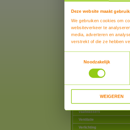
BYD
Deze website maakt gebruik
Dyness
STACK100
We gebruiken cookies om cont
Tower Pro
websiteverkeer te analyseren
Thuisbatterij set met omvorme
media, adverteren en analys
Boilers, Buffervaten en toebeh
verstrekt of die ze hebben v
Installatiematerialen
Toestemmingsselectie
Zonneboilers voor warmtapwat
verwarming
Noodzakelijk
Warmtepompen
Airco zonder buitenunit
Douche warmte-terugwinning
Elektriciteitsproducten
WEIGEREN
Elektrische vervoermiddelen
Hotfill voor wasmachines en
vaatwassers
Ventilatie
Verlichting