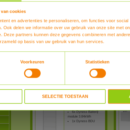
Dyness Tower Pro HV T15 15.36 kWh
Dyness 
 van cookies
Dyness Tower Pro
ent en advertenties te personaliseren, om functies voor social
15.36kWh, bestaande
. Ook delen we informatie over uw gebruik van onze site met on
uit:
r
4x Dyness Batterij-
e. Deze partners kunnen deze gegevens combineren met andere i
module 3.84kWh
oren
erzameld op basis van uw gebruik van hun services.
1x Dyness BDU
er en
Meer Info
Voorkeuren
Statistieken
Dyness Tower Pro HV T15 15.36 kWh
Dyness 
€ 4.229,00
Bestel nu :
Bestel 
Dyness Tower Pro HV T23 23.04 kWh
Dyness 
SELECTIE TOESTAAN
Dyness Tower Pro
23.04kWh, bestaande
uit:
6x Dyness Batterij-
module 3.84kWh
1x Dyness BDU