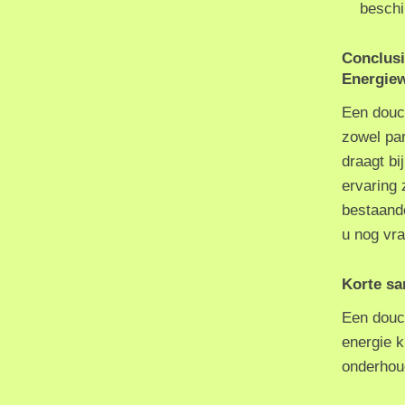
beschi
Conclus
Energiew
Een douc
zowel par
draagt bi
ervaring 
bestaande
u nog vr
Korte sa
Een douc
energie k
onderhoud