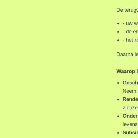
De terugv
- uw w
- de e
- het 
Daarna le
Waarop l
Gesch
Neem c
Rende
zichze
Onder
levens
Subsi