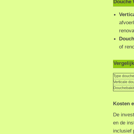
Douche 
Verti
afvoer
renova
Douch
of ren
Vergelij
Type douch
Verticale do
Douchebak/
Kosten e
De inves
en de ins
inclusief 