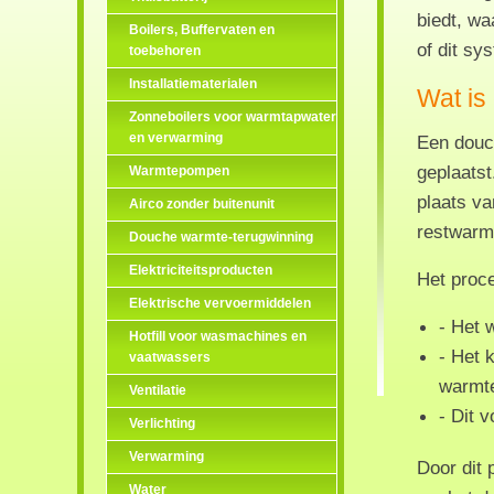
biedt, wa
Boilers, Buffervaten en
of dit sy
toebehoren
Installatiematerialen
Wat is
Zonneboilers voor warmtapwater
en verwarming
Een douc
geplaatst
Warmtepompen
plaats v
Airco zonder buitenunit
restwarm
Douche warmte-terugwinning
Elektriciteitsproducten
Het proce
Elektrische vervoermiddelen
- Het 
Hotfill voor wasmachines en
- Het 
vaatwassers
warmte
Ventilatie
- Dit 
Verlichting
Verwarming
Door dit 
Water