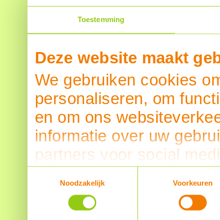
Toestemming
Deze website maakt geb
We gebruiken cookies om 
personaliseren, om funct
en om ons websiteverkee
informatie over uw gebru
partners voor social med
partners kunnen deze g
Toestemmingsselectie
Noodzakelijk
Voorkeuren
informatie die u aan ze h
verzameld op basis van u