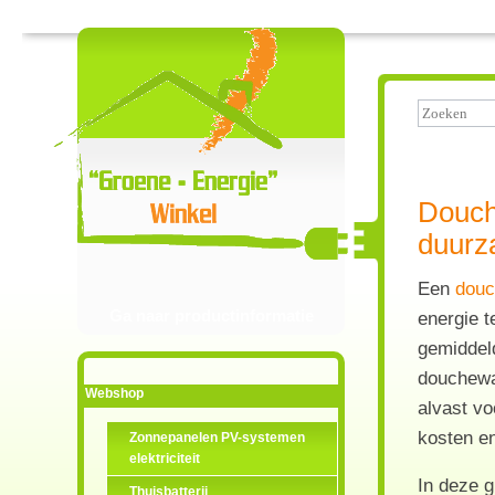
Douch
duurz
Een
dou
Ga naar productinformatie
energie t
gemiddel
douchewat
Webshop
alvast vo
kosten en
Zonnepanelen PV-systemen
elektriciteit
In deze 
Thuisbatterij