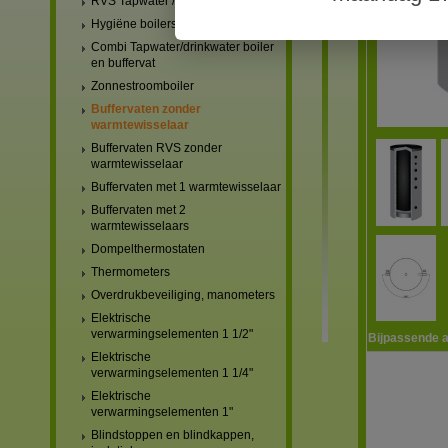
RVS Tapwater / drinkwater boilers
Hygiëne boilers
Combi Tapwater/drinkwater boiler
en buffervat
Zonnestroomboiler
Buffervaten zonder
warmtewisselaar
Buffervaten RVS zonder
warmtewisselaar
Buffervaten met 1 warmtewisselaar
Buffervaten met 2
warmtewisselaars
Dompelthermostaten
Thermometers
Overdrukbeveiliging, manometers
Elektrische
verwarmingselementen 1 1/2"
Bijpassende a
Elektrische
verwarmingselementen 1 1/4"
Elektrische
verwarmingselementen 1"
Blindstoppen en blindkappen,