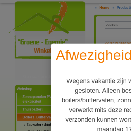
Home
|
Producti
<<
terug naar ov
Afwezigheid
TWL Type P Bu
Ga naar productinformatie
Wegens vakantie zijn w
gesloten. Alleen b
Webshop
Zonnepanelen PV-systemen
boilers/buffervaten, zon
elektriciteit
verwerkt mits deze re
Thuisbatterij
Boilers, Buffervaten en toebehoren
verzonden kunnen word
Tapwater / drinkwater boilers
maandag 17