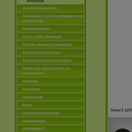
isolatiekap
Installatiematerialen
Zonneboilers voor warmtapwater en
verwarming
Warmtepompen
Airco zonder buitenunit
Douche warmte-terugwinning
Elektriciteitsproducten
Elektrische vervoermiddelen
Hotfill voor wasmachines en
vaatwassers
Ventilatie
Verlichting
Verwarming
Water
Totaal € 1287
Zwembadverwarming
Aanbiedingen
OPRUIMING!!