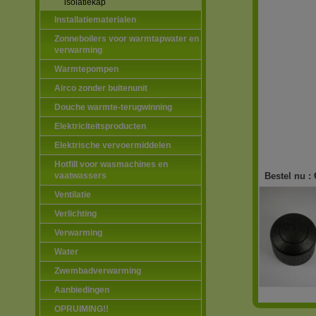
isolatiekap
Installatiematerialen
Zonneboilers voor warmtapwater en
verwarming
Warmtepompen
Airco zonder buitenunit
Douche warmte-terugwinning
Elektriciteitsproducten
Elektrische vervoermiddelen
Hotfill voor wasmachines en
vaatwassers
Bestel nu :
Ventilatie
Verlichting
Verwarming
Water
Zwembadverwarming
Aanbiedingen
OPRUIMING!!