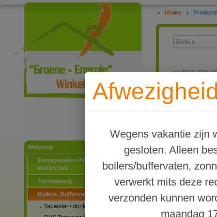
Home
|
Producti
<<
terug naar ov
Afwezigheid
TWL Type HK B
Ga naar productinformatie
Wegens vakantie zijn w
gesloten. Alleen b
Webshop
Zonnepanelen PV-systemen
boilers/buffervaten, zon
elektriciteit
verwerkt mits deze re
Thuisbatterij
Boilers, Buffervaten en toebehoren
verzonden kunnen word
Tapwater / drinkwater boilers
maandag 17