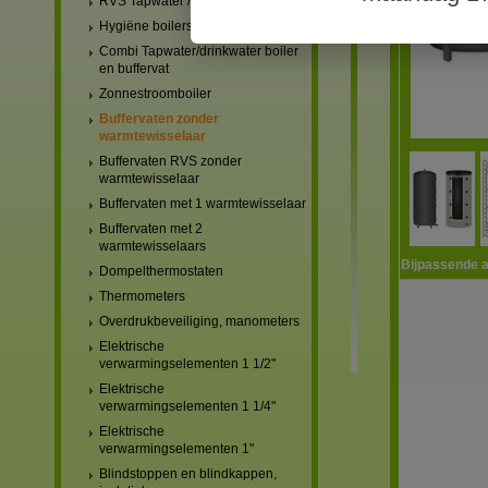
RVS Tapwater / drinkwater boilers
Hygiëne boilers
Combi Tapwater/drinkwater boiler
en buffervat
Zonnestroomboiler
Buffervaten zonder
warmtewisselaar
Buffervaten RVS zonder
warmtewisselaar
Buffervaten met 1 warmtewisselaar
Buffervaten met 2
warmtewisselaars
Bijpassende a
Dompelthermostaten
Thermometers
Overdrukbeveiliging, manometers
Elektrische
verwarmingselementen 1 1/2"
Elektrische
verwarmingselementen 1 1/4"
Elektrische
verwarmingselementen 1"
Blindstoppen en blindkappen,