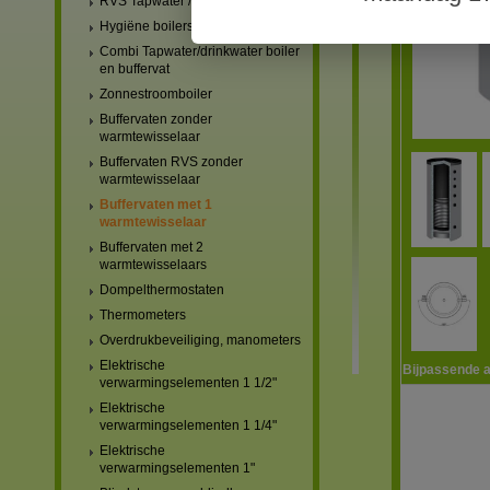
RVS Tapwater / drinkwater boilers
Hygiëne boilers
Combi Tapwater/drinkwater boiler
en buffervat
Zonnestroomboiler
Buffervaten zonder
warmtewisselaar
Buffervaten RVS zonder
warmtewisselaar
Buffervaten met 1
warmtewisselaar
Buffervaten met 2
warmtewisselaars
Dompelthermostaten
Thermometers
Overdrukbeveiliging, manometers
Elektrische
Bijpassende a
verwarmingselementen 1 1/2"
Elektrische
verwarmingselementen 1 1/4"
Elektrische
verwarmingselementen 1"