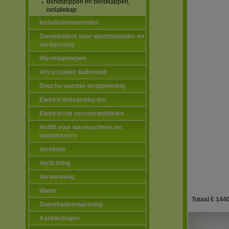
Blindstoppen en blindkappen,
isolatiekap
Installatiematerialen
Zonneboilers voor warmtapwater en
verwarming
Warmtepompen
Airco zonder buitenunit
Douche warmte-terugwinning
Elektriciteitsproducten
Elektrische vervoermiddelen
Hotfill voor wasmachines en
vaatwassers
Ventilatie
Verlichting
Verwarming
Water
Totaal € 1440
Zwembadverwarming
Aanbiedingen