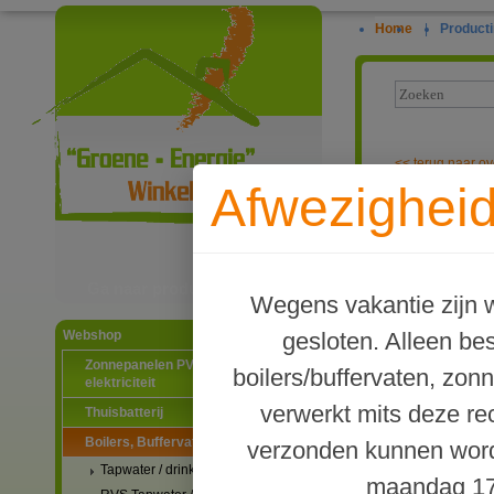
Home
|
Producti
<<
terug naar ov
Afwezigheid
TWL Type PR B
Ga naar productinformatie
Wegens vakantie zijn w
gesloten. Alleen b
Webshop
Zonnepanelen PV-systemen
boilers/buffervaten, zon
elektriciteit
verwerkt mits deze re
Thuisbatterij
Boilers, Buffervaten en toebehoren
verzonden kunnen word
Tapwater / drinkwater boilers
maandag 17