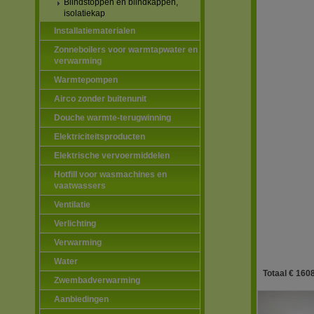
Blindstoppen en blindkappen,
isolatiekap
Installatiematerialen
Zonneboilers voor warmtapwater en
verwarming
Warmtepompen
Airco zonder buitenunit
Douche warmte-terugwinning
Elektriciteitsproducten
Elektrische vervoermiddelen
Hotfill voor wasmachines en
vaatwassers
Ventilatie
Verlichting
Verwarming
Water
Totaal € 1608
Zwembadverwarming
Aanbiedingen