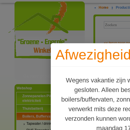
Home
|
Producti
<<
terug naar ov
Afwezigheid
TWL Type PR B
Ga naar productinformatie
Wegens vakantie zijn w
gesloten. Alleen b
Webshop
Zonnepanelen PV-systemen
boilers/buffervaten, zon
elektriciteit
verwerkt mits deze re
Thuisbatterij
Boilers, Buffervaten en toebehoren
verzonden kunnen word
Tapwater / drinkwater boilers
maandag 17