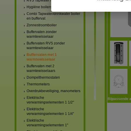
RVS Tapwater / drinkwater boilers
Hygiëne boilers
Combi Tapwater/drinkwater boiler
en buffervat
Zonnestroomboiler
Buffervaten zonder
warmtewisselaar
Buffervaten RVS zonder
warmtewisselaar
Buffervaten met 1
warmtewisselaar
Buffervaten met 2
warmtewisselaars
Dompelthermostaten
Thermometers
Overdrukbeveiliging, manometers
Elektrische
Bijpassende a
verwarmingselementen 1 1/2"
Elektrische
verwarmingselementen 1 1/4"
Elektrische
verwarmingselementen 1"