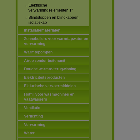
Elektrische
verwarmingselementen 1"
Blindstoppen en blindkappen,
isolatiekap
Installatiematerialen
Zonneboilers voor warmtapwater en
verwarming
Warmtepompen
Airco zonder buitenunit
Douche warmte-terugwinning
Elektriciteitsproducten
Elektrische vervoermiddelen
Hotfill voor wasmachines en
vaatwassers
Ventilatie
Verlichting
Verwarming
Water