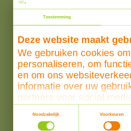
Toestemming
Deze website maakt gebr
We gebruiken cookies om 
personaliseren, om functi
en om ons websiteverkeer
informatie over uw gebrui
partners voor social medi
partners kunnen deze ge
Toestemmingsselectie
Noodzakelijk
Voorkeuren
informatie die u aan ze he
verzameld op basis van u