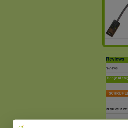
Reviews
reviews
Heb je al eni
SCHRIJF E
REVIEWER
PO