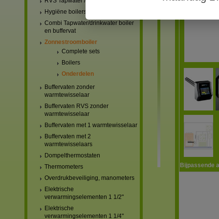
RVS Tapwater / drinkwater boilers
Hygiëne boilers
Combi Tapwater/drinkwater boiler
en buffervat
Zonnestroomboiler
Complete sets
Boilers
Onderdelen
Buffervaten zonder
warmtewisselaar
Buffervaten RVS zonder
warmtewisselaar
Buffervaten met 1 warmtewisselaar
Buffervaten met 2
warmtewisselaars
Dompelthermostaten
Bijpassende a
Thermometers
Overdrukbeveiliging, manometers
Elektrische
verwarmingselementen 1 1/2"
Elektrische
verwarmingselementen 1 1/4"