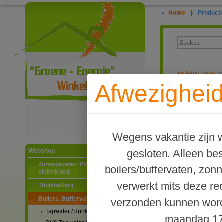
Home
|
Producti
<<
terug naar ov
Afwezigheid
My-PV AC ELW
Ga naar productinformatie
Wegens vakantie zijn w
gesloten. Alleen b
Webshop
Zonnepanelen PV-systemen
boilers/buffervaten, zon
elektriciteit
verwerkt mits deze re
Thuisbatterij
Boilers, Buffervaten en toebehoren
verzonden kunnen word
Tapwater / drinkwater boilers
maandag 17