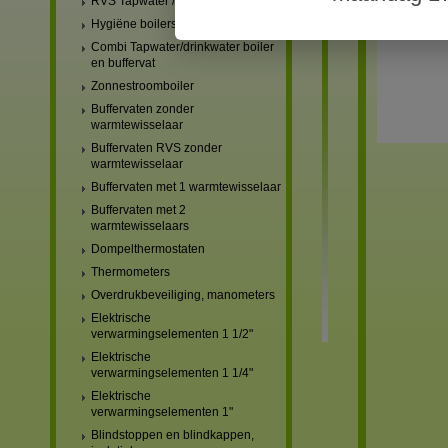
RVS Tapwater / drinkwater boilers
Hygiëne boilers
Combi Tapwater/drinkwater boiler
en buffervat
Zonnestroomboiler
Buffervaten zonder
warmtewisselaar
Buffervaten RVS zonder
warmtewisselaar
Buffervaten met 1 warmtewisselaar
Buffervaten met 2
warmtewisselaars
Dompelthermostaten
Thermometers
Overdrukbeveiliging, manometers
Elektrische
verwarmingselementen 1 1/2"
Elektrische
verwarmingselementen 1 1/4"
Elektrische
verwarmingselementen 1"
Blindstoppen en blindkappen,