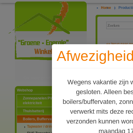
Home
|
Producti
<<
terug naar ov
Afwezigheid
CORREX onderh
voor boilers t
Ga naar productinformatie
Wegens vakantie zijn w
gesloten. Alleen b
Webshop
Zonnepanelen PV-systemen
boilers/buffervaten, zon
elektriciteit
verwerkt mits deze re
Thuisbatterij
Boilers, Buffervaten en toebehoren
verzonden kunnen word
Tapwater / drinkwater boilers
maandag 17