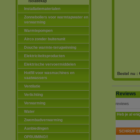
isolatiekap
Installatiematerialen
Zonneboilers voor warmtapwater en
verwarming
Warmtepompen
Airco zonder buitenunit
Douche warmte-terugwinning
Elektriciteitsproducten
Elektrische vervoermiddelen
Hotfill voor wasmachines en
Bestel nu :
vaatwassers
Ventilatie
Reviews
Verlichting
Verwarming
reviews
Water
Heb je al eni
Zwembadverwarming
Aanbiedingen
SCHRIJF E
OPRUIMING!!