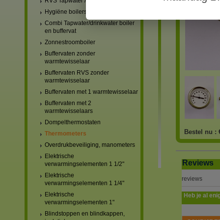
RVS Tapwater / drinkwater boilers
Hygiëne boilers
Combi Tapwater/drinkwater boiler
en buffervat
Zonnestroomboiler
Buffervaten zonder
warmtewisselaar
Buffervaten RVS zonder
warmtewisselaar
Buffervaten met 1 warmtewisselaar
Buffervaten met 2
warmtewisselaars
Dompelthermostaten
Bestel nu :
Thermometers
Overdrukbeveiliging, manometers
Elektrische
Reviews
verwarmingselementen 1 1/2"
Elektrische
reviews
verwarmingselementen 1 1/4"
Elektrische
Heb je al eni
verwarmingselementen 1"
Blindstoppen en blindkappen,