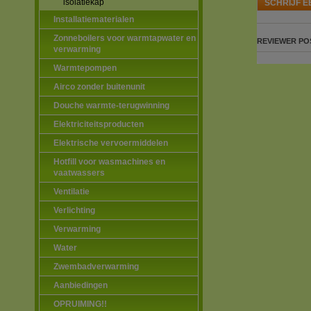
isolatiekap
SCHRIJF E
Installatiematerialen
Zonneboilers voor warmtapwater en
REVIEWER
PO
verwarming
Warmtepompen
Airco zonder buitenunit
Douche warmte-terugwinning
Elektriciteitsproducten
Elektrische vervoermiddelen
Hotfill voor wasmachines en
vaatwassers
Ventilatie
Verlichting
Verwarming
Water
Zwembadverwarming
Aanbiedingen
OPRUIMING!!