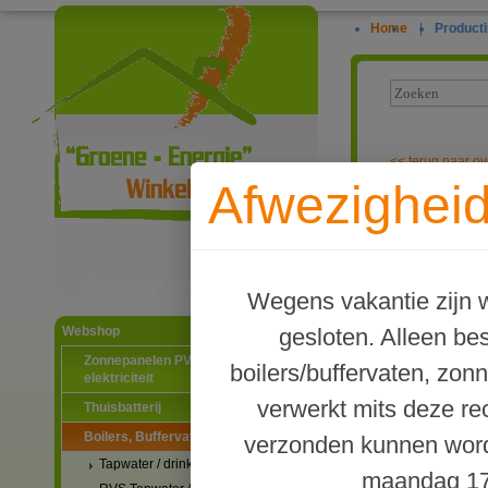
Home
|
Producti
<<
terug naar ov
Afwezigheid
TWL thermome
boilers en buf
Ga naar productinformatie
Wegens vakantie zijn w
gesloten. Alleen b
Webshop
Zonnepanelen PV-systemen
boilers/buffervaten, zon
elektriciteit
verwerkt mits deze re
Thuisbatterij
Boilers, Buffervaten en toebehoren
verzonden kunnen word
Tapwater / drinkwater boilers
maandag 17