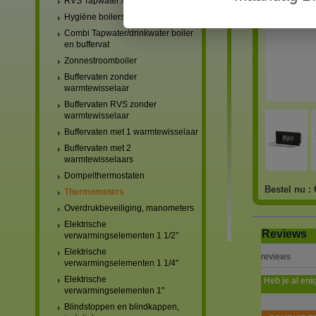
RVS Tapwater / drinkwater boilers
Hygiëne boilers
Combi Tapwater/drinkwater boiler
en buffervat
Zonnestroomboiler
Buffervaten zonder
warmtewisselaar
Buffervaten RVS zonder
warmtewisselaar
Buffervaten met 1 warmtewisselaar
Buffervaten met 2
warmtewisselaars
Dompelthermostaten
Bestel nu :
Thermometers
Overdrukbeveiliging, manometers
Elektrische
Reviews
verwarmingselementen 1 1/2"
Elektrische
reviews
verwarmingselementen 1 1/4"
Elektrische
Heb je al eni
verwarmingselementen 1"
Blindstoppen en blindkappen,