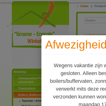
Home
|
Producti
<<
terug naar ov
Afwezigheid
LCD thermomet
leiding, elektr
Ga naar productinformatie
Wegens vakantie zijn w
gesloten. Alleen b
Webshop
Zonnepanelen PV-systemen
boilers/buffervaten, zon
elektriciteit
verwerkt mits deze re
Thuisbatterij
Boilers, Buffervaten en toebehoren
verzonden kunnen word
Tapwater / drinkwater boilers
maandag 17