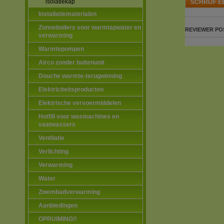
isolatiekap
SCHRIJF E
Installatiematerialen
Zonneboilers voor warmtapwater en
REVIEWER
PO
verwarming
Warmtepompen
Airco zonder buitenunit
Douche warmte-terugwinning
Elektriciteitsproducten
Elektrische vervoermiddelen
Hotfill voor wasmachines en
vaatwassers
Ventilatie
Verlichting
Verwarming
Water
Zwembadverwarming
Aanbiedingen
OPRUIMING!!