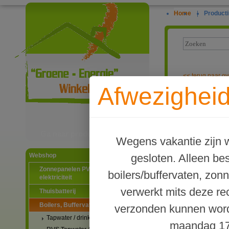
Home
|
Producti
<<
terug naar ov
Afwezigheid
Contramoer vo
Ga naar productinformatie
Wegens vakantie zijn w
gesloten. Alleen b
Webshop
Zonnepanelen PV-systemen
boilers/buffervaten, zon
elektriciteit
verwerkt mits deze re
Thuisbatterij
Boilers, Buffervaten en toebehoren
verzonden kunnen word
Tapwater / drinkwater boilers
maandag 17