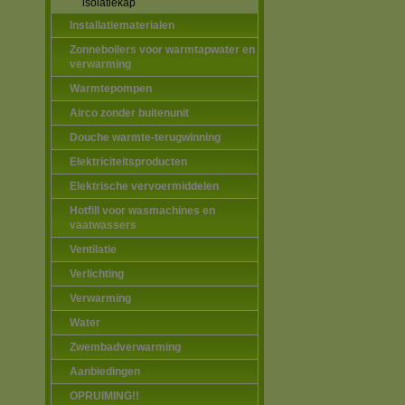
isolatiekap
Installatiematerialen
Zonneboilers voor warmtapwater en
verwarming
Warmtepompen
Airco zonder buitenunit
Douche warmte-terugwinning
Elektriciteitsproducten
Elektrische vervoermiddelen
Hotfill voor wasmachines en
vaatwassers
Ventilatie
Verlichting
Verwarming
Water
Zwembadverwarming
Aanbiedingen
OPRUIMING!!