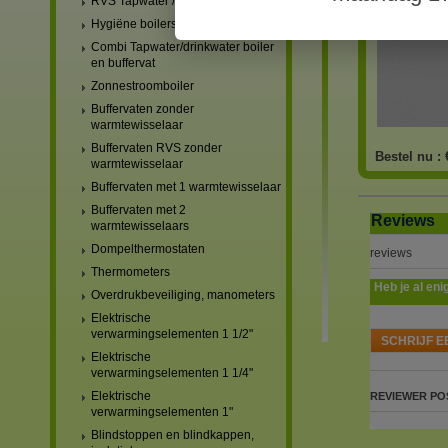
RVS Tapwater / drinkwater boilers
Hygiëne boilers
Combi Tapwater/drinkwater boiler
en buffervat
Zonnestroomboiler
Buffervaten zonder
warmtewisselaar
Buffervaten RVS zonder
Bestel nu :
warmtewisselaar
Buffervaten met 1 warmtewisselaar
Buffervaten met 2
Reviews
warmtewisselaars
Dompelthermostaten
reviews
Thermometers
Heb je al eni
Overdrukbeveiliging, manometers
Elektrische
verwarmingselementen 1 1/2"
SCHRIJF E
Elektrische
verwarmingselementen 1 1/4"
Elektrische
REVIEWER
PO
verwarmingselementen 1"
Blindstoppen en blindkappen,