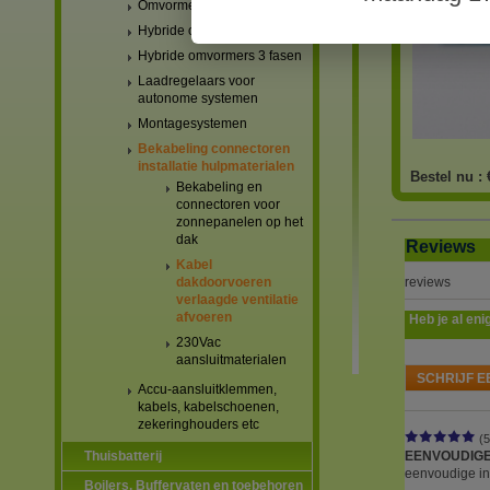
Omvormers netgekoppeld
Hybride omvormers 1 fase
Hybride omvormers 3 fasen
Laadregelaars voor
autonome systemen
Montagesystemen
Bekabeling connectoren
installatie hulpmaterialen
Bestel nu :
Bekabeling en
connectoren voor
zonnepanelen op het
dak
Reviews
Kabel
reviews
dakdoorvoeren
verlaagde ventilatie
afvoeren
Heb je al eni
230Vac
aansluitmaterialen
SCHRIJF E
Accu-aansluitklemmen,
kabels, kabelschoenen,
zekeringhouders etc
(5
EENVOUDIGE
Thuisbatterij
eenvoudige ins
Boilers, Buffervaten en toebehoren