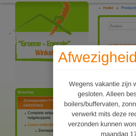
Home
|
Producti
<<
terug naar ov
Afwezigheid
Zelfklevende 
Ga naar productinformatie
Wegens vakantie zijn w
gesloten. Alleen b
Webshop
Zonnepanelen PV-systemen
boilers/buffervaten, zon
elektriciteit
verwerkt mits deze re
Complete setaanbiedingen
netgekoppeld
verzonden kunnen word
Losse onderdelen
Zonnepanelen
maandag 17