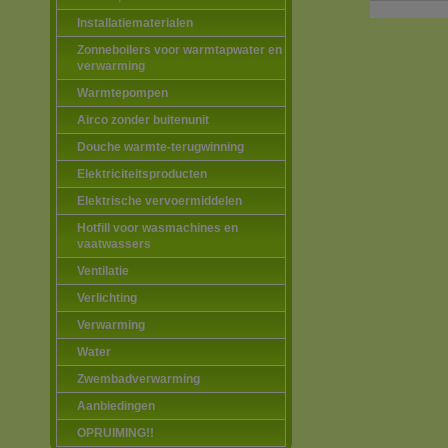
Installatiematerialen
Zonneboilers voor warmtapwater en
verwarming
Warmtepompen
Airco zonder buitenunit
Douche warmte-terugwinning
Elektriciteitsproducten
Elektrische vervoermiddelen
Hotfill voor wasmachines en
vaatwassers
Ventilatie
Verlichting
Verwarming
Water
Zwembadverwarming
Aanbiedingen
OPRUIMING!!