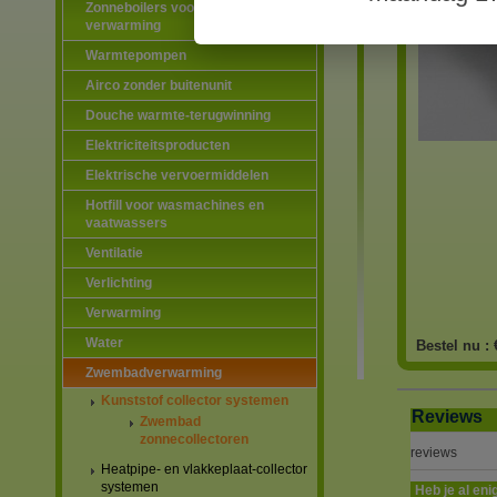
Zonneboilers voor warmtapwater en
verwarming
Warmtepompen
Airco zonder buitenunit
Douche warmte-terugwinning
Elektriciteitsproducten
Elektrische vervoermiddelen
Hotfill voor wasmachines en
vaatwassers
Ventilatie
Verlichting
Verwarming
Water
Bestel nu :
Zwembadverwarming
Kunststof collector systemen
Reviews
Zwembad
zonnecollectoren
reviews
Heatpipe- en vlakkeplaat-collector
systemen
Heb je al eni