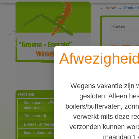
Home
|
Producti
<<
terug naar ov
Afwezigheid
Collector-kop
Ga naar productinformatie
Wegens vakantie zijn w
gesloten. Alleen b
Webshop
Zonnepanelen PV-systemen
boilers/buffervaten, zon
elektriciteit
verwerkt mits deze re
Thuisbatterij
Boilers, Buffervaten en toebehoren
verzonden kunnen word
Installatiematerialen
maandag 17