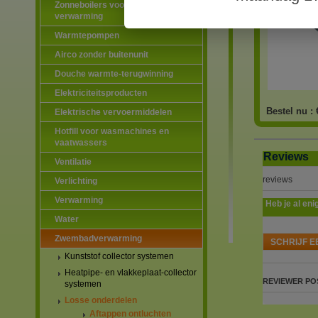
Zonneboilers voor warmtapwater en
verwarming
Warmtepompen
Airco zonder buitenunit
Douche warmte-terugwinning
Elektriciteitsproducten
Bestel nu :
Elektrische vervoermiddelen
Hotfill voor wasmachines en
vaatwassers
Reviews
Ventilatie
reviews
Verlichting
Verwarming
Heb je al eni
Water
Zwembadverwarming
SCHRIJF E
Kunststof collector systemen
Heatpipe- en vlakkeplaat-collector
REVIEWER
PO
systemen
Losse onderdelen
Aftappen ontluchten