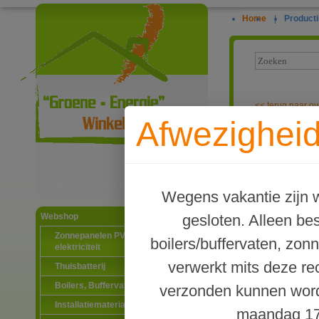
Home
|
Producti
<<
terug naar ov
Afwezigheid
Elektrische z
Ga naar productinformatie
Wegens vakantie zijn w
gesloten. Alleen b
Webshop
Zonnepanelen PV-systemen
boilers/buffervaten, zon
elektriciteit
verwerkt mits deze re
Thuisbatterij
Boilers, Buffervaten en toebehoren
verzonden kunnen word
Installatiematerialen
maandag 17