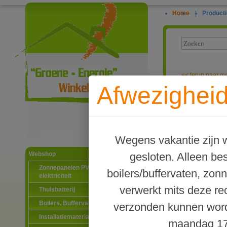
Home
|
Producti
<<
terug naar ov
Afwezigheid
Elektrische z
Ga naar productinformatie
Wegens vakantie zijn w
gesloten. Alleen b
Webshop
Zonnepanelen PV-systemen
boilers/buffervaten, zon
elektriciteit
verwerkt mits deze re
Thuisbatterij
Boilers, Buffervaten en toebehoren
verzonden kunnen word
Installatiematerialen
maandag 17