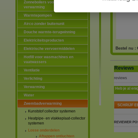
Zonneboilers voor warmtapwater en
verwarming
Warmtepompen
Airco zonder buitenunit
Douche warmte-terugwinning
Elektriciteitsproducten
Bestel nu :
Elektrische vervoermiddelen
Hotfill voor wasmachines en
vaatwassers
Reviews
Ventilatie
reviews
Verlichting
Verwarming
Heb je al eni
Water
Zwembadverwarming
SCHRIJF E
Kunststof collector systemen
Heatpipe- en vlakkeplaat-collector
REVIEWER
PO
systemen
Losse onderdelen
Aftappen ontluchten