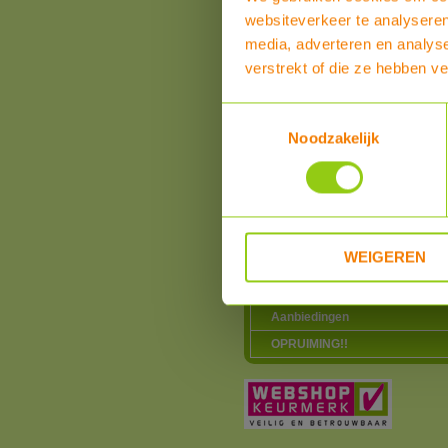
Warmtepompen
websiteverkeer te analyseren
Airco zonder buitenunit
media, adverteren en analys
Douche warmte-terugwinning
verstrekt of die ze hebben v
Elektriciteitsproducten
Elektrische vervoermiddelen
Toestemmingsselectie
Noodzakelijk
Hotfill voor wasmachines en
vaatwassers
Ventilatie
Verlichting
Verwarming
WEIGEREN
Water
Zwembadverwarming
Aanbiedingen
OPRUIMING!!