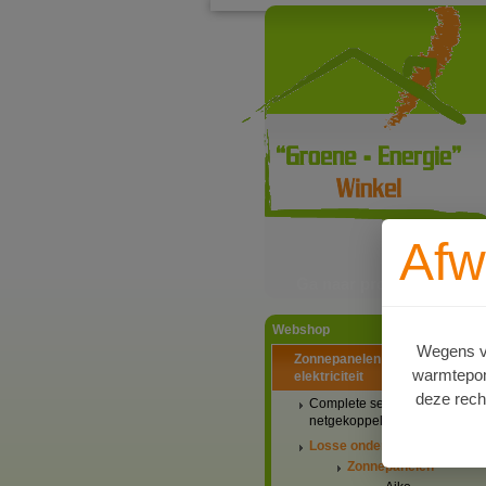
Afw
Ga naar productinformat
Webshop
Wegens va
Zonnepanelen PV-systemen
warmtepomp
elektriciteit
deze rech
Complete setaanbiedingen
netgekoppeld
Losse onderdelen
Zonnepanelen