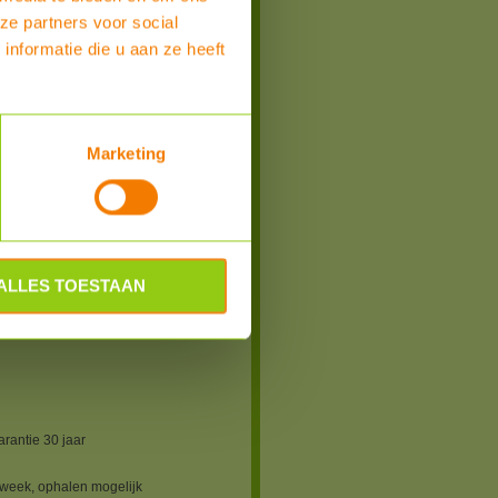
tgarantie: 30 jaar
ze partners voor social
tiegarantie: 30 jaar
el kan ook in Houten worden afgehaald
nformatie die u aan ze heeft
erzendkosten.
8
HiT-H460LE-FB(ZB) Glas-Glas full black
Marketing
r / zakelijk / Belgie
(Korea)
gen
ALLES TOESTAAN
134 x 30 mm
n
arantie 30 jaar
 week, ophalen mogelijk