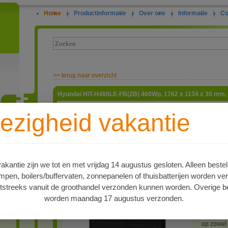
Home
|
Productinformatie
|
Over ons
|
Informatie
|
Co
<<
terug naar overzicht
Hyundai HiT-H460LE-FB(ZB) 460Wp, 1762 x 1134 x 30 mm, fu
Het
Hyun
ezigheid vakantie
glas zon
duurzaam
ie
hoge opb
uitstralin
celtechn
van
460
kantie zijn we tot en met vrijdag 14 augustus gesloten. Alleen bestel
waardoor 
en, boilers/buffervaten, zonnepanelen of thuisbatterijen worden ve
vierkante
tstreeks vanuit de groothandel verzonden kunnen worden. Overige be
De robuu
worden maandag 17 augustus verzonden.
extra bes
combinati
het panee
op zowel 