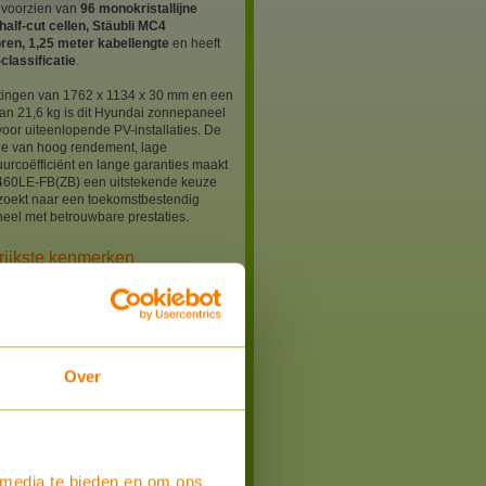
 voorzien van
96 monokristallijne
 half-cut cellen, Stäubli MC4
ren, 1,25 meter kabellengte
en heeft
classificatie
.
tingen van 1762 x 1134 x 30 mm en een
an 21,6 kg is dit Hyundai zonnepaneel
voor uiteenlopende PV-installaties. De
ie van hoog rendement, lage
urcoëfficiënt en lange garanties maakt
460LE-FB(ZB) een uitstekende keuze
 zoekt naar een toekomstbestendig
eel met betrouwbare prestaties.
rijkste kenmerken
gen: 460Wp
chnologie: N-Type HJT
ring: glas-glas
full black
ëntie: circa 23%
 cellen: 96 bifaciale half-cut cellen
Over
ingen: 1762 x 1134 x 30 mm
t: 21,6 kg
ctor: Stäubli MC4
engte: 1,25 meter
ermingsklasse: IP68
atuurcoëfficiënt Pmax: -0,24%/°C
 media te bieden en om ons