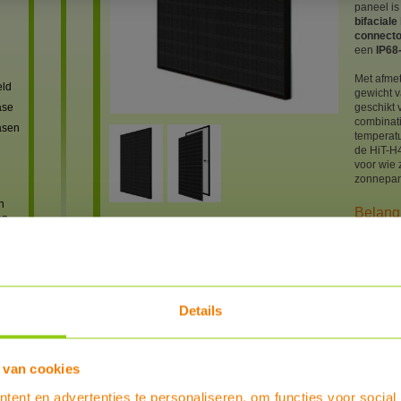
paneel is
bifaciale
connecto
een
IP68-
Met afme
eld
gewicht v
ase
geschikt 
combinat
asen
temperatu
de HiT-H
voor wie
zonnepan
n
Belang
en
Vermo
Celte
,
Uitvoe
Kleur: 
Effici
Aantal
Details
oren
Afmet
Gewich
Conne
Kabell
er en
 van cookies
Besch
Temper
ent en advertenties te personaliseren, om functies voor social