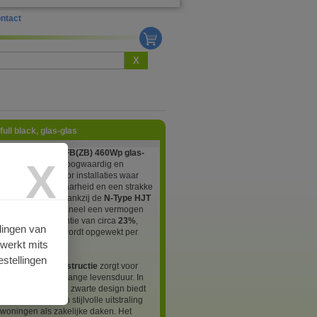
ntact
X
ll black, glas-glas
dai HiT-H460LE-FB(ZB) 460Wp glas-
X
nepaneel
is een hoogwaardig en
 zonnepaneel voor installaties waar
rengst, betrouwbaarheid en een strakke
g belangrijk zijn. Dankzij de
N-Type HJT
ologie
levert dit paneel een vermogen
Wp
met een efficiëntie van circa
23%
,
lingen van
er veel energie wordt opgewekt per
rwerkt mits
 meter.
stellingen
ste
glas-glas constructie
zorgt voor
cherming en een lange levensduur. In
e met het volledig zwarte design biedt
l een moderne en stijlvolle uitstraling
woningen als zakelijke daken. Het