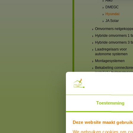
Aiko
DMEGC
Hyundai
JA Solar
Omvormers netgekopp
Hybride omvormers 1 f
Hybride omvormers 3 f
Laadregelaars voor
autonome systemen
Montagesystemen
Bekabeling connectore
installatie hulpmaterial
Accu-aansluitklemmen,
kabels, kabelschoenen
zekeringhouders etc
Thuisbatterij
Toestemming
Boilers, Buffervaten en toebeh
Installatiematerialen
Zonneboilers voor warmtapwat
Deze website maakt gebruik
verwarming
We gebruiken cookies om cont