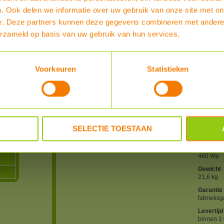
Produc
. Ook delen we informatie over uw gebruik van onze site met on
Presta
Dit pane
e. Deze partners kunnen deze gegevens combineren met andere i
zonder v
erzameld op basis van uw gebruik van hun services.
artnr
4711818
Type
Hyundai 
Voorkeuren
Statistieken
particulie
Merk
Hyundai 
Afmetin
SELECTIE TOESTAAN
1762 x 1
Vermoge
460 Wp
Gewicht
21,6 kg
Garantie
fabrieksg
Levertijd
binnen 1