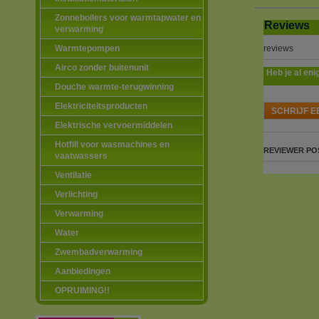
Zonneboilers voor warmtapwater en
Reviews
verwarming
reviews
Warmtepompen
Airco zonder buitenunit
Heb je al eni
Douche warmte-terugwinning
Elektriciteitsproducten
SCHRIJF E
Elektrische vervoermiddelen
Hotfill voor wasmachines en
REVIEWER
PO
vaatwassers
Ventilatie
Verlichting
Verwarming
Water
Zwembadverwarming
Aanbiedingen
OPRUIMING!!