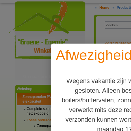
Home
|
Producti
<<
terug naar ov
Afwezigheid
Speciale meta
Ga naar productinformatie
Wegens vakantie zijn w
gesloten. Alleen b
Webshop
Zonnepanelen PV-systemen
boilers/buffervaten, zon
elektriciteit
verwerkt mits deze re
Complete setaanbiedingen
netgekoppeld
verzonden kunnen word
Losse onderdelen
Zonnepanelen
maandag 17