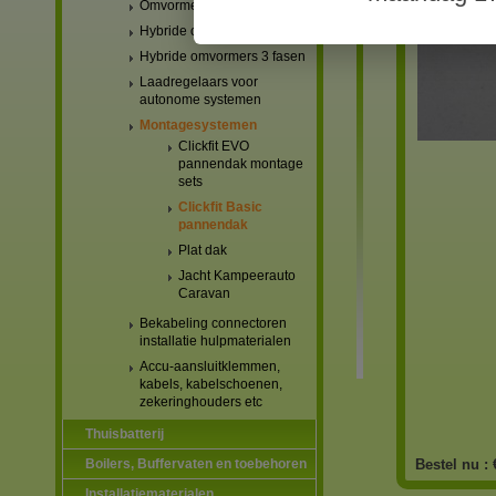
Omvormers netgekoppeld
Hybride omvormers 1 fase
Hybride omvormers 3 fasen
Laadregelaars voor
autonome systemen
Montagesystemen
Clickfit EVO
pannendak montage
sets
Clickfit Basic
pannendak
Plat dak
Jacht Kampeerauto
Caravan
Bekabeling connectoren
installatie hulpmaterialen
Accu-aansluitklemmen,
kabels, kabelschoenen,
zekeringhouders etc
Thuisbatterij
Boilers, Buffervaten en toebehoren
Bestel nu :
Installatiematerialen