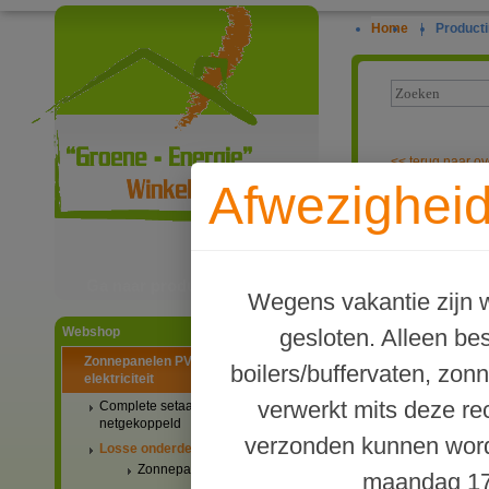
Home
|
Producti
<<
terug naar ov
Afwezigheid
Speciale meta
Ga naar productinformatie
Wegens vakantie zijn w
gesloten. Alleen b
Webshop
Zonnepanelen PV-systemen
boilers/buffervaten, zon
elektriciteit
verwerkt mits deze re
Complete setaanbiedingen
netgekoppeld
verzonden kunnen word
Losse onderdelen
Zonnepanelen
maandag 17