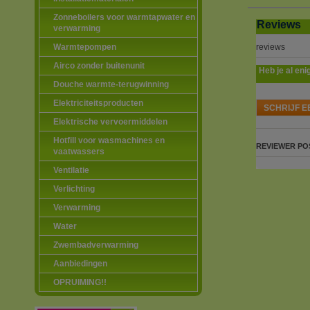
Zonneboilers voor warmtapwater en
Reviews
verwarming
reviews
Warmtepompen
Airco zonder buitenunit
Heb je al eni
Douche warmte-terugwinning
Elektriciteitsproducten
SCHRIJF E
Elektrische vervoermiddelen
Hotfill voor wasmachines en
REVIEWER
PO
vaatwassers
Ventilatie
Verlichting
Verwarming
Water
Zwembadverwarming
Aanbiedingen
OPRUIMING!!