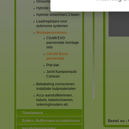
Omvormers netgekoppeld
Hybride omvormers 1 fase
Hybride omvormers 3 fasen
Laadregelaars voor
autonome systemen
Montagesystemen
Clickfit EVO
pannendak montage
sets
Clickfit Basic
pannendak
Plat dak
Jacht Kampeerauto
Caravan
Bekabeling connectoren
installatie hulpmaterialen
Accu-aansluitklemmen,
kabels, kabelschoenen,
zekeringhouders etc
Thuisbatterij
Boilers, Buffervaten en toebehoren
Bestel nu :
Installatiematerialen