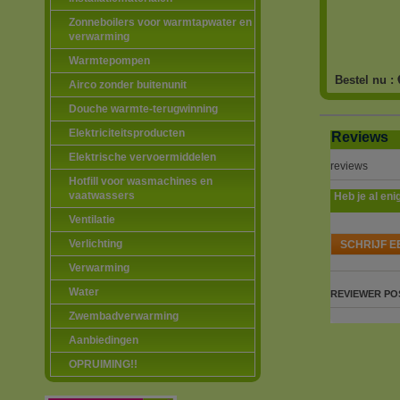
Zonneboilers voor warmtapwater en
verwarming
Warmtepompen
Bestel nu :
Airco zonder buitenunit
Douche warmte-terugwinning
Elektriciteitsproducten
Reviews
Elektrische vervoermiddelen
reviews
Hotfill voor wasmachines en
vaatwassers
Heb je al eni
Ventilatie
Verlichting
SCHRIJF E
Verwarming
Water
REVIEWER
PO
Zwembadverwarming
Aanbiedingen
OPRUIMING!!