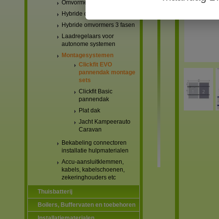
Omvormers netgekoppeld
Hybride omvormers 1 fase
Hybride omvormers 3 fasen
Laadregelaars voor
autonome systemen
Montagesystemen
Clickfit EVO
pannendak montage
sets
Clickfit Basic
pannendak
Plat dak
Jacht Kampeerauto
Caravan
Bekabeling connectoren
installatie hulpmaterialen
Accu-aansluitklemmen,
kabels, kabelschoenen,
zekeringhouders etc
Thuisbatterij
Boilers, Buffervaten en toebehoren
Installatiematerialen