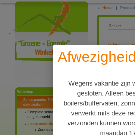
Home
|
Producti
<<
terug naar ov
Afwezigheid
Clickfit EVO 
Ga naar productinformatie
Wegens vakantie zijn w
gesloten. Alleen b
Webshop
Zonnepanelen PV-systemen
boilers/buffervaten, zon
elektriciteit
verwerkt mits deze re
Complete setaanbiedingen
netgekoppeld
verzonden kunnen word
Losse onderdelen
Zonnepanelen
maandag 17