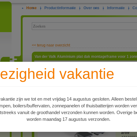
Home
|
Productinformatie
|
Over ons
|
Informatie
|
Co
<<
terug naar overzicht
Van der Valk Aluminium plat dak montageframe voor 1 zon
Eenvoudi
ezigheid vakantie
zonnepan
210cm, e
ie
dikte va
ongeveer
voor de o
hoeven pl
kantie zijn we tot en met vrijdag 14 augustus gesloten. Alleen bestel
tegels (b
en, boilers/buffervaten, zonnepanelen of thuisbatterijen worden ve
gebruikt.
montage. K
tstreeks vanuit de groothandel verzonden kunnen worden. Overige be
andere sy
worden maandag 17 augustus verzonden.
Zie de p
voor meer
artnr