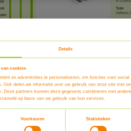
4713385
eld
ase
Type
Valkbox-3
asen
particulie
Merk
Van der V
tage
PDF 1
Details
 van cookies
uto
Bestel nu :
€ 59,29
ent en advertenties te personaliseren, om functies voor social
. Ook delen we informatie over uw gebruik van onze site met on
n
en
e. Deze partners kunnen deze gegevens combineren met andere i
Reviews
erzameld op basis van uw gebruik van hun services.
,
reviews
Heb je al enige ervaring met dit product?
Voorkeuren
Statistieken
oren
SCHRIJF EEN REVIEW