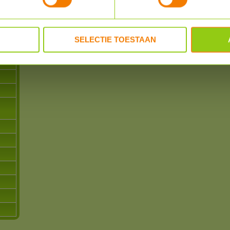
er en
REVIEWER
POSTED
SELECTIE TOESTAAN
powered by
myShop.c