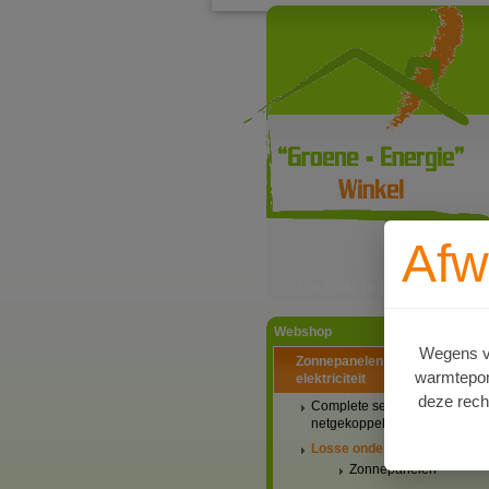
Afw
Ga naar productinformat
Webshop
Wegens va
Zonnepanelen PV-systemen
warmtepomp
elektriciteit
deze rech
Complete setaanbiedingen
netgekoppeld
Losse onderdelen
Zonnepanelen