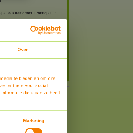
2
 plat dak frame voor 1 zonnepaneel
r / zakelijk / Belgie
alk Solar Systems (NL)
Over
Bestel
 media te bieden en om ons
ze partners voor social
nformatie die u aan ze heeft
Marketing