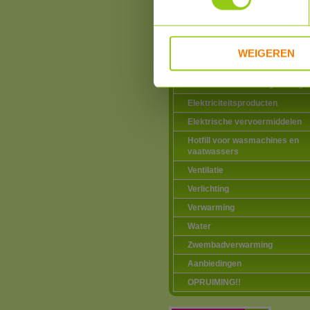
Zonneboilers voor warmtapwat
verwarming
Warmtepompen
WEIGEREN
Airco zonder buitenunit
Douche warmte-terugwinning
Elektriciteitsproducten
Elektrische vervoermiddelen
Hotfill voor wasmachines en
vaatwassers
Ventilatie
Verlichting
Verwarming
Water
Zwembadverwarming
Aanbiedingen
OPRUIMING!!