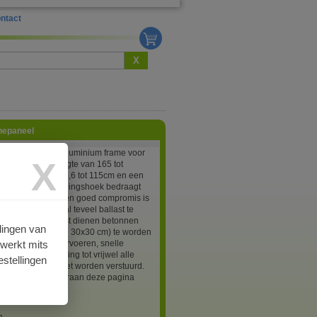
ntact
X
nepaneel
g maar degelijk aluminium frame voor
X
elen met een lengte van 165 tot
en breedte van 92,6 tot 115cm en een
n 28-50mm. De hellingshoek bedraagt
 17 graden wat een goed compromis is
pbrengst zonder al teveel ballast te
aatsen. Als ballast dienen betonnen
lingen van
ijv trottoirtegelsvan 30x30 cm) te worden
rwerkt mits
 Gemakkelijk te vervoeren, snelle
an, in tegenstelling tot vrijwel alle
stellingen
stemen, als pakket worden verstuurd.
df bestanden onderaan deze pagina
 informatie.