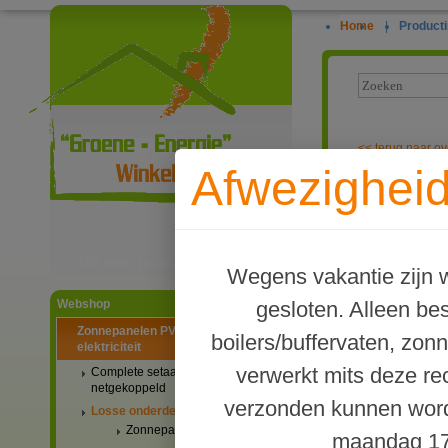
Home
|
Producti
<<
terug naar ov
Afwezigheid
Geisoleerde 
Ga naar productinformatie
Wegens vakantie zijn w
gesloten. Alleen b
Webshop
Zonnepanelen PV-systemen
boilers/buffervaten, zon
elektriciteit
verwerkt mits deze re
Complete setaanbiedingen
netgekoppeld
verzonden kunnen word
Losse onderdelen
Zonnepanelen
maandag 17