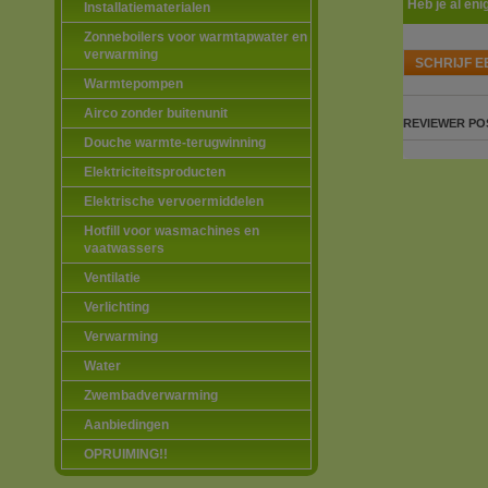
Heb je al eni
Installatiematerialen
Zonneboilers voor warmtapwater en
verwarming
SCHRIJF E
Warmtepompen
Airco zonder buitenunit
REVIEWER
PO
Douche warmte-terugwinning
Elektriciteitsproducten
Elektrische vervoermiddelen
Hotfill voor wasmachines en
vaatwassers
Ventilatie
Verlichting
Verwarming
Water
Zwembadverwarming
Aanbiedingen
OPRUIMING!!