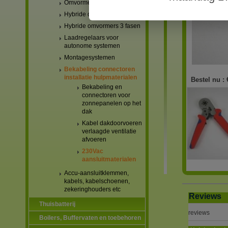
Omvormers netgekoppeld
Hybride omvormers 1 fase
Hybride omvormers 3 fasen
Laadregelaars voor
autonome systemen
Montagesystemen
Bekabeling connectoren
installatie hulpmaterialen
Bestel nu :
Bekabeling en
connectoren voor
zonnepanelen op het
dak
Kabel dakdoorvoeren
verlaagde ventilatie
afvoeren
230Vac
aansluitmaterialen
Accu-aansluitklemmen,
kabels, kabelschoenen,
zekeringhouders etc
Reviews
Thuisbatterij
reviews
Boilers, Buffervaten en toebehoren