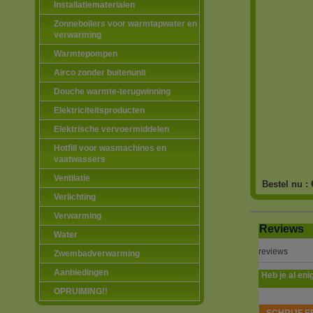
Installatiematerialen
Zonneboilers voor warmtapwater en
verwarming
Warmtepompen
Airco zonder buitenunit
Douche warmte-terugwinning
Elektriciteitsproducten
Elektrische vervoermiddelen
Hotfill voor wasmachines en
vaatwassers
Ventilatie
Bestel nu :
Verlichting
Verwarming
Reviews
Water
reviews
Zwembadverwarming
Aanbiedingen
Heb je al eni
OPRUIMING!!
SCHRIJF E