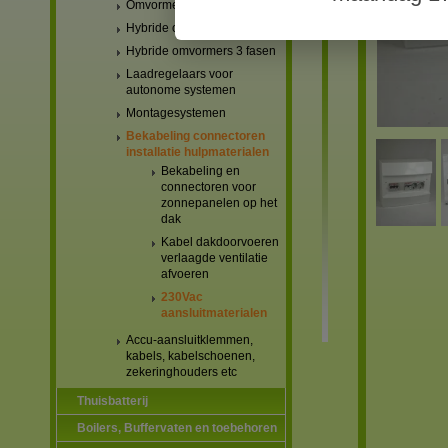
Omvormers netgekoppeld
Hybride omvormers 1 fase
Hybride omvormers 3 fasen
Laadregelaars voor
autonome systemen
Montagesystemen
Bekabeling connectoren
installatie hulpmaterialen
Bekabeling en
connectoren voor
zonnepanelen op het
dak
Kabel dakdoorvoeren
verlaagde ventilatie
afvoeren
230Vac
aansluitmaterialen
Accu-aansluitklemmen,
kabels, kabelschoenen,
zekeringhouders etc
Thuisbatterij
Boilers, Buffervaten en toebehoren