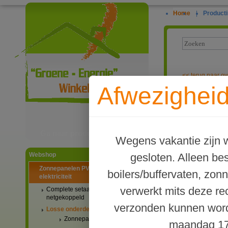
Home
|
Producti
<<
terug naar ov
Afwezigheid
ABB ZV16 om p
Ga naar productinformatie
Wegens vakantie zijn w
gesloten. Alleen b
Webshop
Zonnepanelen PV-systemen
boilers/buffervaten, zon
elektriciteit
verwerkt mits deze re
Complete setaanbiedingen
netgekoppeld
verzonden kunnen word
Losse onderdelen
Zonnepanelen
maandag 17