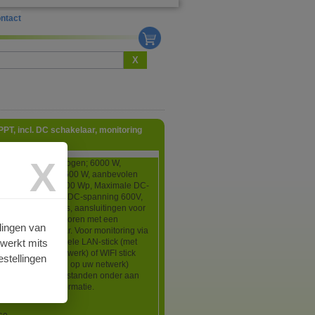
ntact
X
PT, incl. DC schakelaar, monitoring
X
 3-fasen AC vermogen; 6000 W,
 AC vermogen; 6600 W, aanbevolen
 pv-vermogen 9000 Wp, Maximale DC-
 1100V, nominale DC-spanning 600V,
ay, 2 Mpp trackers, aansluitingen voor
s met MC-4 connectoren met een
lingen van
de DC-schakelaar. Voor monitoring via
rwerkt mits
eeft u een optionele LAN-stick (met
luiting op uw netwerk) of WIFI stick
stellingen
adloze aansluiting op uw netwerk)
ownload de pdf bestanden onder aan
na voor meer informatie.