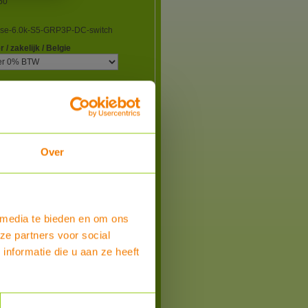
60
fase-6.0k-S5-GRP3P-DC-switch
r / zakelijk / Belgie
nlong Ch)
gen
0 x 219 mm (hxbxd)
ming
Over
n
nt
3%
 media te bieden en om ons
ze partners voor social
nformatie die u aan ze heeft
 week