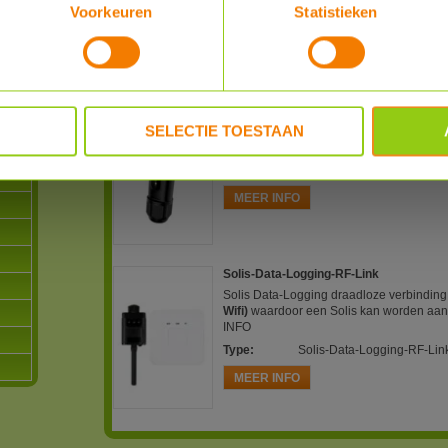
PDF 1
Voorkeuren
Statistieken
Bestel nu :
€ 407,00
Solis-Data-Logging-Stick-WIFI-LAN-S2-
SELECTIE TOESTAAN
Solis Data-Logging stick waardoor een 
netwerk of met Wifi kan worden aangesl
Type
:
Solis-Data-Logging-Stick-WIFI-L
MEER INFO
Solis-Data-Logging-RF-Link
Solis Data-Logging draadloze verbindin
Wifi)
waardoor een Solis kan worden aan
INFO
Type
:
Solis-Data-Logging-RF-Lin
MEER INFO