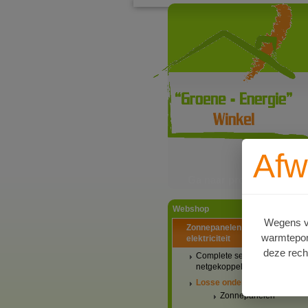
Afw
Ga naar productinformat
Webshop
Wegens va
Zonnepanelen PV-systemen
warmtepomp
elektriciteit
deze rech
Complete setaanbiedingen
netgekoppeld
Losse onderdelen
Zonnepanelen