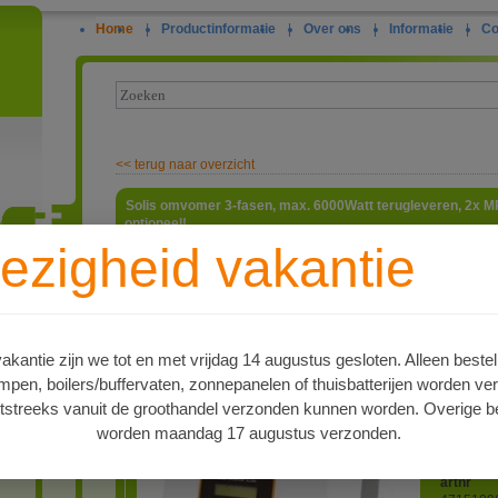
Home
|
Productinformatie
|
Over ons
|
Informatie
|
Co
<<
terug naar overzicht
Solis omvomer 3-fasen, max. 6000Watt terugleveren, 2x MP
optioneel!
ezigheid vakantie
Nominaal
Maximaal
ie
maximaal
spanning
LCD displ
2 string
kantie zijn we tot en met vrijdag 14 augustus gesloten. Alleen bestel
ingebouw
en, boilers/buffervaten, zonnepanelen of thuisbatterijen worden ve
een APP h
RJ45 aans
tstreeks vanuit de groothandel verzonden kunnen worden. Overige be
(voor dra
worden maandag 17 augustus verzonden.
nodig. D
deze pagi
artnr