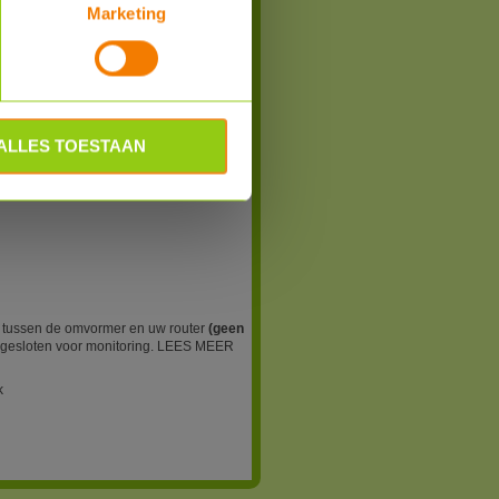
Marketing
Bestel
WL-ST (4-pin)
ALLES TOESTAAN
Solis omvormer op een (RJ45) bedraad
oten voor monitoring. LEES MEER INFO
AN-S2-WL-ST (4-pin)
g tussen de omvormer en uw router
(geen
gesloten voor monitoring. LEES MEER
k