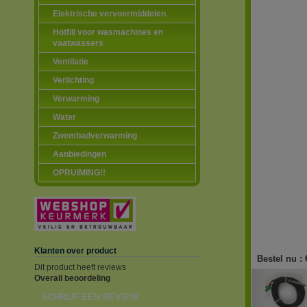
Elektrische vervoermiddelen
Hotfill voor wasmachines en
vaatwassers
Ventilatie
Verlichting
Verwarming
Water
Zwembadverwarming
Aanbiedingen
OPRUIMING!!
Klanten over product
Bestel nu :
Dit product heeft reviews
Overall beoordeling
SCHRIJF EEN REVIEW