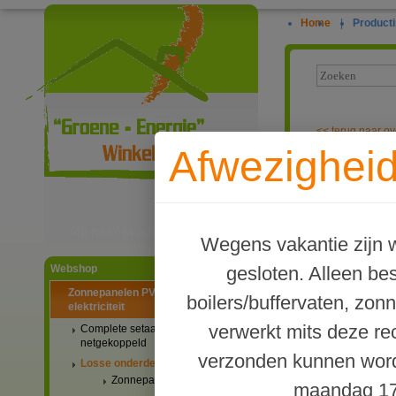
Home
|
Producti
<<
terug naar ov
Afwezigheid
Epsolar MPPT 
Ga naar productinformatie
Wegens vakantie zijn w
gesloten. Alleen b
Webshop
Zonnepanelen PV-systemen
boilers/buffervaten, zon
elektriciteit
verwerkt mits deze re
Complete setaanbiedingen
netgekoppeld
verzonden kunnen word
Losse onderdelen
Zonnepanelen
maandag 17