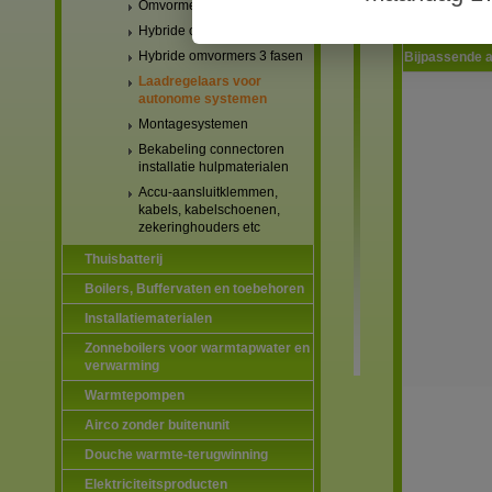
Omvormers netgekoppeld
Hybride omvormers 1 fase
Hybride omvormers 3 fasen
Bijpassende a
Laadregelaars voor
autonome systemen
Montagesystemen
Bekabeling connectoren
installatie hulpmaterialen
Accu-aansluitklemmen,
kabels, kabelschoenen,
zekeringhouders etc
Thuisbatterij
Boilers, Buffervaten en toebehoren
Installatiematerialen
Zonneboilers voor warmtapwater en
verwarming
Warmtepompen
Airco zonder buitenunit
Douche warmte-terugwinning
Elektriciteitsproducten