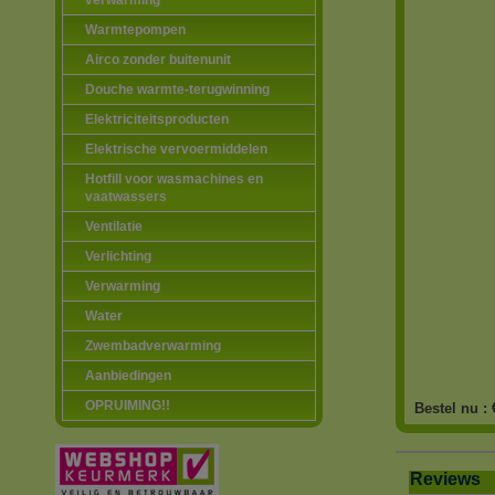
verwarming
Warmtepompen
Airco zonder buitenunit
Douche warmte-terugwinning
Elektriciteitsproducten
Elektrische vervoermiddelen
Hotfill voor wasmachines en
vaatwassers
Ventilatie
Verlichting
Verwarming
Water
Zwembadverwarming
Aanbiedingen
OPRUIMING!!
Bestel nu :
Reviews