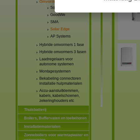
Omvormers netgekoppeld
Solis
GoodWe
SMA
Solar Edge
AP Systems
Hybride omvormers 1 fase
Hybride omvormers 3 fasen
Laadregelaars voor
autonome systemen
Montagesystemen
Bekabeling connectoren
installatie hulpmaterialen
Accu-aansluitklemmen,
kabels, kabelschoenen,
zekeringhouders etc
Thuisbatterij
Boilers, Buffervaten en toebehoren
Installatiematerialen
Zonneboilers voor warmtapwater en