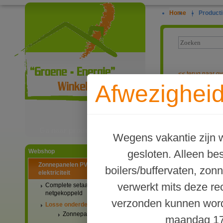
Home
|
Producti
<<
terug naar ov
Afwezigheid
SolarEdge 900
Ga naar productinformatie
Wegens vakantie zijn w
gesloten. Alleen b
Webshop
Zonnepanelen PV-systemen
boilers/buffervaten, zon
elektriciteit
verwerkt mits deze re
Complete setaanbiedingen
netgekoppeld
verzonden kunnen word
Losse onderdelen
Zonnepanelen
maandag 17