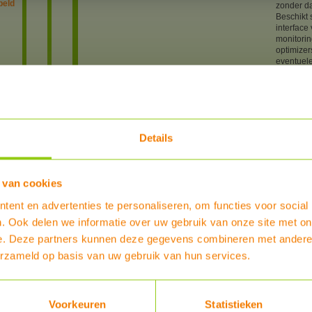
peld
zonder d
Beschikt 
interface
monitorin
optimize
eventuel
zijn zo e
De nieuw
beschikke
ase
omvormer
asen
Android 
waarna u 
Details
grafisch
aanmaken
verzorge
geschikt 
n
 van cookies
het syste
en
aantal be
ent en advertenties te personaliseren, om functies voor social
onderstaa
,
adviseren
. Ook delen we informatie over uw gebruik van onze site met on
een bestel
e. Deze partners kunnen deze gegevens combineren met andere i
artnr
erzameld op basis van uw gebruik van hun services.
4715711
oren
Type
Solar Ed
er en
Voorkeuren
Statistieken
particulie