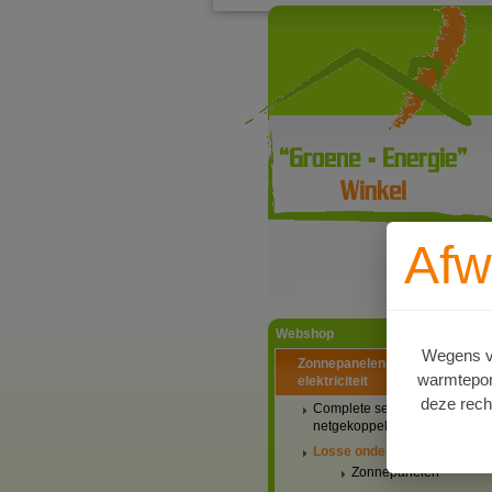
Afw
Ga naar productinformat
Webshop
Wegens va
Zonnepanelen PV-systemen
warmtepomp
elektriciteit
deze rech
Complete setaanbiedingen
netgekoppeld
Losse onderdelen
Zonnepanelen