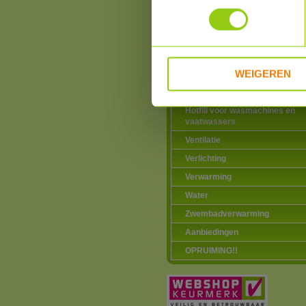
verwarming
Warmtepompen
Airco zonder buitenunit
Douche warmte-terugwinning
WEIGEREN
Elektriciteitsproducten
Elektrische vervoermiddelen
Hotfill voor wasmachines en
vaatwassers
Ventilatie
Verlichting
Verwarming
Water
Zwembadverwarming
Aanbiedingen
OPRUIMING!!