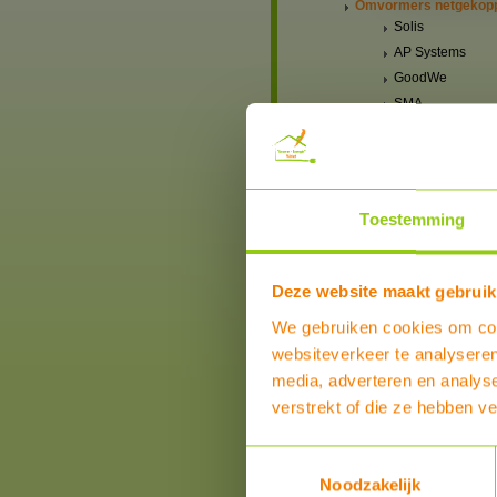
Omvormers netgekop
Solis
AP Systems
GoodWe
SMA
Solar Edge
Hybride omvormers 1 f
Hybride omvormers 3 f
Laadregelaars voor
Toestemming
autonome systemen
Montagesystemen
Bekabeling connectore
Deze website maakt gebruik
installatie hulpmaterial
Accu-aansluitklemmen,
We gebruiken cookies om cont
kabels, kabelschoenen
websiteverkeer te analyseren
zekeringhouders etc
media, adverteren en analys
Thuisbatterij
verstrekt of die ze hebben v
Boilers, Buffervaten en toebeh
Installatiematerialen
Toestemmingsselectie
Zonneboilers voor warmtapwat
Noodzakelijk