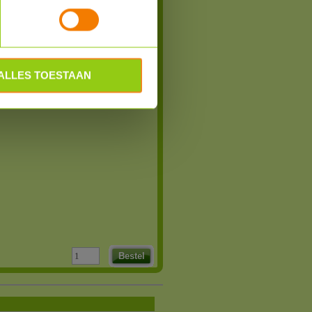
ge
ALLES TOESTAAN
 week
Bestel