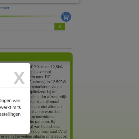
ntact
X
ge SE12.5K-3PH-APP 3-fasen 12,5kW
X
 voor teruglevering, maximaal
t 98,0% aanbevolen max. DC-
 13.700W, Max AC-vermogen 12.500W.
Edge omvormer communiceert via de
kabeling met alle Optimizers bij de
n zorgt ervoor dat die ieder afzonderlijk
lingen van
worden ingesteld zodat ze allemaal
rwerkt mits
stroom (A) leveren maar niet allemaal
spanning. Op deze manier wordt het
stellingen
ffect van schaduw op individuele
eperkt tot alleen die panelen. Bij
id (of afschakeling) van het lichtnet
optimizers per stuk nog maximaal 1V af
er een zeer veilige situatie ontstaat ook