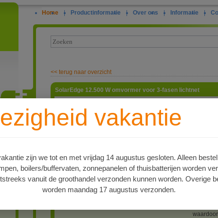
Home
|
Productinformatie
|
Over ons
|
Informatie
|
Co
<<
terug naar overzicht
SolarEdge 12.500 W omvormer voor 3-fasen lichtnet
Solar Ed
ezigheid vakantie
omvormer
rendemen
ie
vermogen
De Solar
string be
panelen e
kantie zijn we tot en met vrijdag 14 augustus gesloten. Alleen bestel
optimaal 
en, boilers/buffervaten, zonnepanelen of thuisbatterijen worden ve
dezelfde 
dezelfde 
tstreeks vanuit de groothandel verzonden kunnen worden. Overige be
nadelig e
worden maandag 17 augustus verzonden.
panelen b
afwezighe
geven de 
waardoor 