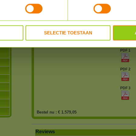
Merk
Solar Ed
Garantie
12 jaar
SELECTIE TOESTAAN
Levertijd
binnen 1
PDF 1
PDF 2
PDF 3
Bestel nu :
€ 1.579,05
Reviews