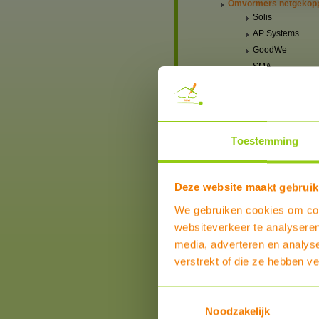
Omvormers netgekop
Solis
AP Systems
GoodWe
SMA
Solar Edge
Hybride omvormers 1 f
Hybride omvormers 3 f
Laadregelaars voor
Toestemming
autonome systemen
Montagesystemen
Bekabeling connectore
Deze website maakt gebruik
installatie hulpmaterial
Accu-aansluitklemmen,
We gebruiken cookies om cont
kabels, kabelschoenen
websiteverkeer te analyseren
zekeringhouders etc
media, adverteren en analys
Thuisbatterij
verstrekt of die ze hebben v
Boilers, Buffervaten en toebeh
Installatiematerialen
Toestemmingsselectie
Zonneboilers voor warmtapwat
Noodzakelijk