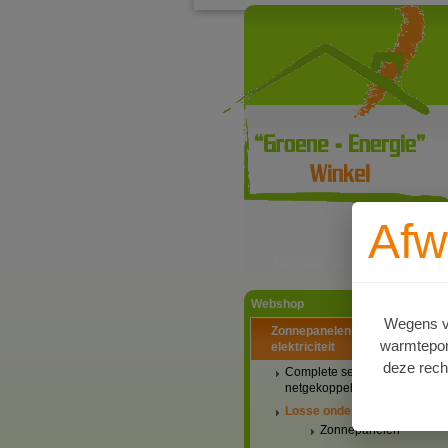
Afw
Ga naar productinformat
Webshop
Wegens va
Zonnepanelen PV-systemen
warmtepomp
elektriciteit
deze rech
Complete setaanbiedingen
netgekoppeld
Losse onderdelen
Zonnepanelen