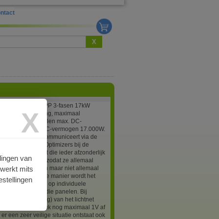
ntact
X
ge SE17K-3PH-APP 3-fasen 17kW
X
 voor teruglevering, maximaal
t 98,0% aanbevolen max. DC-
 18.700W, Max AC-vermogen 17.000W.
Edge omvormer communiceert via de
kabeling met alle Optimizers bij de
n zorgt ervoor dat die ieder afzonderlijk
lingen van
worden ingesteld zodat ze allemaal
rwerkt mits
stroom (A) leveren maar niet allemaal
spanning. Op deze manier wordt het
stellingen
ffect van schaduw op individuele
eperkt tot alleen die panelen. Bij
id (of afschakeling) van het lichtnet
optimizers per stuk nog maximaal 1V af
er een zeer veilige situatie ontstaat ook