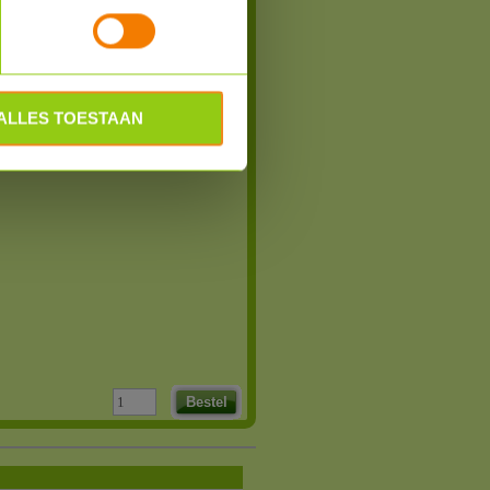
ge
ALLES TOESTAAN
 week
Bestel