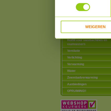
verwarming
Warmtepompen
Airco zonder buitenunit
Douche warmte-terugwinning
WEIGEREN
Elektriciteitsproducten
Elektrische vervoermiddelen
Hotfill voor wasmachines en
vaatwassers
Ventilatie
Verlichting
Verwarming
Water
Zwembadverwarming
Aanbiedingen
OPRUIMING!!