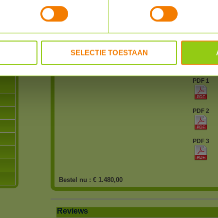
Merk
Solar Ed
Garantie
12 jaar
SELECTIE TOESTAAN
Levertijd
binnen 1
PDF 1
PDF 2
PDF 3
Bestel nu :
€ 1.480,00
Reviews