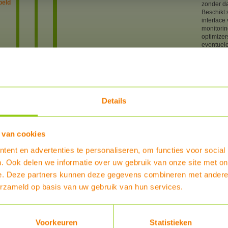
peld
zonder d
Beschikt 
interface
monitorin
optimize
eventuel
zijn zo e
De nieuw
beschikke
ase
omvormer
asen
Android 
waarna u 
Details
grafisch
aanmaken
verzorge
geschikt 
n
 van cookies
het syste
en
aantal be
ent en advertenties te personaliseren, om functies voor social
onderstaa
,
adviseren
. Ook delen we informatie over uw gebruik van onze site met on
een bestel
e. Deze partners kunnen deze gegevens combineren met andere i
artnr
erzameld op basis van uw gebruik van hun services.
4715714
oren
Type
Solar Ed
er en
Voorkeuren
Statistieken
particulie