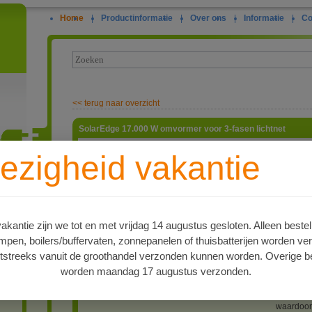
Home
|
Productinformatie
|
Over ons
|
Informatie
|
Co
<<
terug naar overzicht
SolarEdge 17.000 W omvormer voor 3-fasen lichtnet
Solar Ed
ezigheid vakantie
omvormer
rendemen
ie
vermogen
De Solar
string be
panelen e
kantie zijn we tot en met vrijdag 14 augustus gesloten. Alleen bestel
optimaal 
en, boilers/buffervaten, zonnepanelen of thuisbatterijen worden ve
dezelfde 
dezelfde 
tstreeks vanuit de groothandel verzonden kunnen worden. Overige be
nadelig e
worden maandag 17 augustus verzonden.
panelen b
afwezighe
geven de 
waardoor 