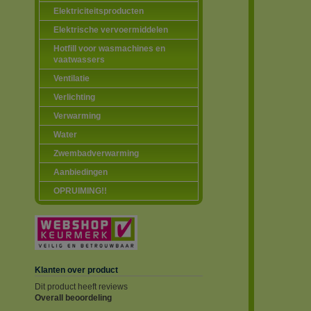
Elektriciteitsproducten
Elektrische vervoermiddelen
Hotfill voor wasmachines en
vaatwassers
Ventilatie
Verlichting
Verwarming
Water
Zwembadverwarming
Aanbiedingen
OPRUIMING!!
Klanten over product
Dit product heeft reviews
Overall beoordeling