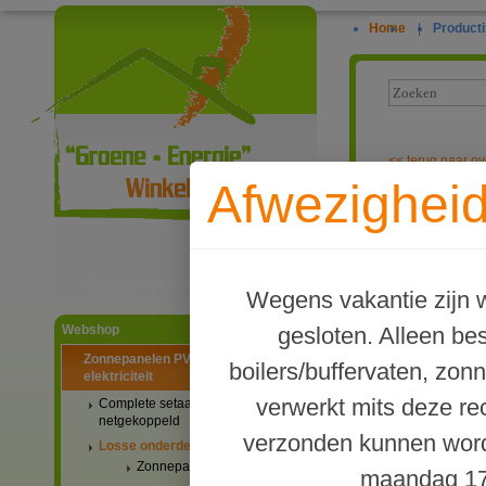
Home
|
Producti
<<
terug naar ov
Afwezigheid
Solis S5-EH1P
Ga naar productinformatie
Wegens vakantie zijn w
gesloten. Alleen b
Webshop
Zonnepanelen PV-systemen
boilers/buffervaten, zon
elektriciteit
verwerkt mits deze re
Complete setaanbiedingen
netgekoppeld
verzonden kunnen word
Losse onderdelen
Zonnepanelen
maandag 17