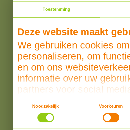
Toestemming
Deze website maakt gebr
We gebruiken cookies om 
personaliseren, om functi
en om ons websiteverkeer
informatie over uw gebrui
partners voor social medi
partners kunnen deze ge
Toestemmingsselectie
Noodzakelijk
Voorkeuren
informatie die u aan ze he
verzameld op basis van u