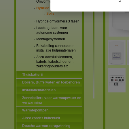
Omvormers netgekoppeld
Hybride omvormers 1 fase
Solis
Hybride omvormers 3 fasen
Laadregelaars voor
autonome systemen
Montagesystemen
Bekabeling connectoren
installatie hulpmaterialen
Accu-aansluitklemmen,
kabels, kabelschoenen,
zekeringhouders etc
Thuisbatterij
Boilers, Buffervaten en toebehoren
Installatiematerialen
Zonneboilers voor warmtapwater en
verwarming
Warmtepompen
Airco zonder buitenunit
Douche warmte-terugwinning