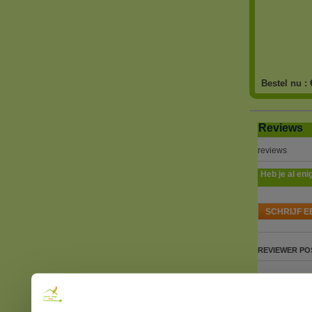
Bestel nu :
Reviews
reviews
Heb je al eni
SCHRIJF E
REVIEWER
PO