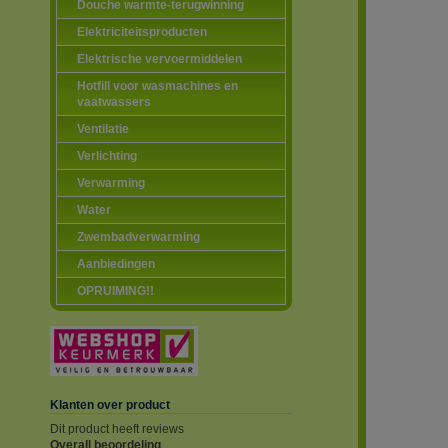
Douche warmte-terugwinning
Elektriciteitsproducten
Elektrische vervoermiddelen
Hotfill voor wasmachines en
vaatwassers
Ventilatie
Verlichting
Verwarming
Water
Zwembadverwarming
Aanbiedingen
OPRUIMING!!
Klanten over product
Dit product heeft reviews
Overall beoordeling