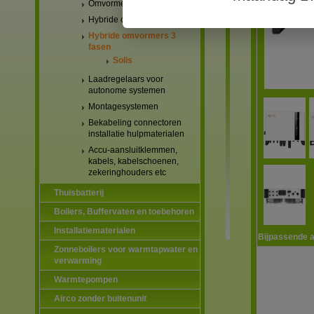
Omvormers netgekoppeld
Hybride omvormers 1 fase
Hybride omvormers 3
fasen
Solis
Laadregelaars voor
autonome systemen
Montagesystemen
Bekabeling connectoren
installatie hulpmaterialen
Accu-aansluitklemmen,
kabels, kabelschoenen,
zekeringhouders etc
Thuisbatterij
Boilers, Buffervaten en toebehoren
Installatiematerialen
Bijpassende a
Zonneboilers voor warmtapwater en
verwarming
Warmtepompen
Airco zonder buitenunit