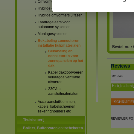
Omvormers netgekoppeld
Hybride omvormers 1 fase
Hybride omvormers 3 fasen
Laadregelaars voor
autonome systemen
Montagesystemen
Bekabeling connectoren
installatie hulpmaterialen
Bestel nu :
Bekabeling en
connectoren voor
zonnepanelen op het
Reviews
dak
Kabel dakdoorvoeren
reviews
verlaagde ventilatie
afvoeren
Heb je al eni
230Vac
aansluitmaterialen
Accu-aansluitklemmen,
SCHRIJF E
kabels, kabelschoenen,
zekeringhouders etc
REVIEWER
PO
Thuisbatterij
Boilers, Buffervaten en toebehoren