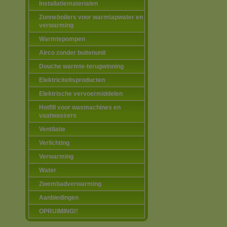
Installatiematerialen
Zonneboilers voor warmtapwater en
verwarming
Warmtepompen
Airco zonder buitenunit
Douche warmte-terugwinning
Elektriciteitsproducten
Elektrische vervoermiddelen
Hotfill voor wasmachines en
vaatwassers
Ventilatie
Verlichting
Verwarming
Water
Zwembadverwarming
Aanbiedingen
OPRUIMING!!