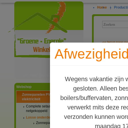
Home
|
Producti
<<
terug naar ov
Afwezigheid
MC-4 chassis
Ga naar productinformatie
Wegens vakantie zijn w
gesloten. Alleen b
Webshop
Zonnepanelen PV-systemen
boilers/buffervaten, zon
elektriciteit
verwerkt mits deze re
Complete setaanbiedingen
netgekoppeld
verzonden kunnen word
Losse onderdelen
Zonnepanelen
maandag 17