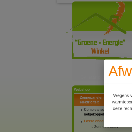
Afw
Ga naar productinformat
Webshop
Wegens va
Zonnepanelen PV-systemen
warmtepomp
elektriciteit
deze rech
Complete setaanbiedingen
netgekoppeld
Losse onderdelen
Zonnepanelen