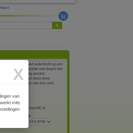
ntact
X
C-4 connector goed waterdicht op een
X
monteren moet de wartel met daarin het
bber behoorlijk stevig worden
aaid. Met behulp van deze twee
els is dat een fluitje van een cent.
lingen van
0
rwerkt mits
tact Montagesleutelset MC-4
stellingen
r / zakelijk / Belgie