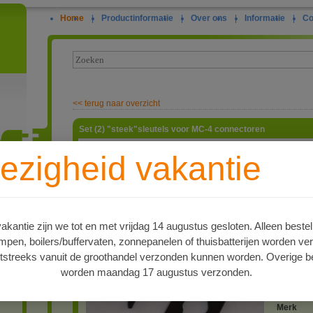
Home
|
Productinformatie
|
Over ons
|
Informatie
|
Co
<<
terug naar overzicht
Set (2) "steek"sleutels voor MC-4 connectoren
Om een M
ezigheid vakantie
kabel te 
afsluitru
ie
vastgedr
steeksleut
artnr
kantie zijn we tot en met vrijdag 14 augustus gesloten. Alleen bestel
4718311
en, boilers/buffervaten, zonnepanelen of thuisbatterijen worden ve
Type
MultiCon
tstreeks vanuit de groothandel verzonden kunnen worden. Overige be
worden maandag 17 augustus verzonden.
particulie
Merk