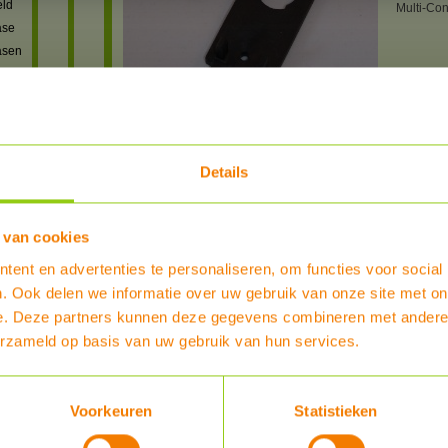
eld
Multi-Con
ase
asen
en
Bestel nu :
€ 12,10
len
Details
or
 het
Reviews
 van cookies
oeren
reviews
tie
ent en advertenties te personaliseren, om functies voor social
Heb je al enige ervaring met dit product?
. Ook delen we informatie over uw gebruik van onze site met on
en
e. Deze partners kunnen deze gegevens combineren met andere i
SCHRIJF EEN REVIEW
erzameld op basis van uw gebruik van hun services.
,
REVIEWER
POSTED
Voorkeuren
Statistieken
oren
powered by
myShop.c