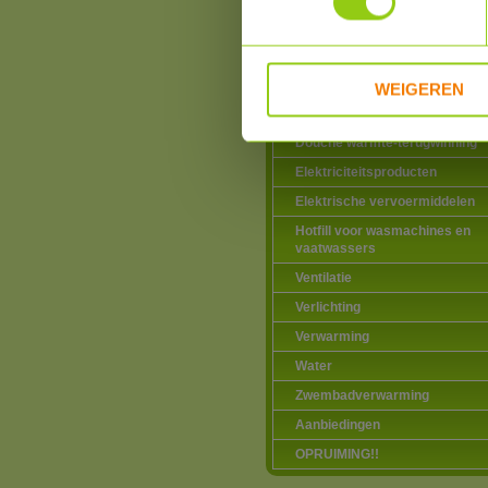
Installatiematerialen
Zonneboilers voor warmtapwat
verwarming
Warmtepompen
WEIGEREN
Airco zonder buitenunit
Douche warmte-terugwinning
Elektriciteitsproducten
Elektrische vervoermiddelen
Hotfill voor wasmachines en
vaatwassers
Ventilatie
Verlichting
Verwarming
Water
Zwembadverwarming
Aanbiedingen
OPRUIMING!!