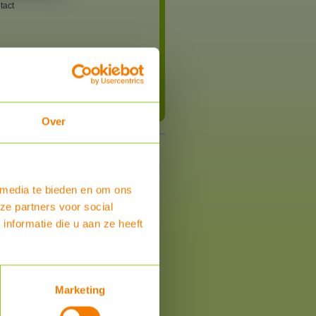
tact
Bestel
Over
 media te bieden en om ons
ze partners voor social
nformatie die u aan ze heeft
Marketing
om