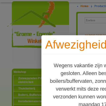
Home
|
Producti
<<
terug naar ov
Afwezigheid
Muurbevestigi
Ga naar productinformatie
Wegens vakantie zijn w
gesloten. Alleen b
Webshop
Zonnepanelen PV-systemen
boilers/buffervaten, zon
elektriciteit
verwerkt mits deze re
Thuisbatterij
Boilers, Buffervaten en toebehoren
verzonden kunnen word
Installatiematerialen
maandag 17