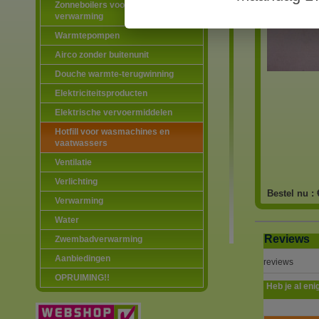
Zonneboilers voor warmtapwater en
verwarming
Warmtepompen
Airco zonder buitenunit
Douche warmte-terugwinning
Elektriciteitsproducten
Elektrische vervoermiddelen
Hotfill voor wasmachines en
vaatwassers
Ventilatie
Verlichting
Bestel nu :
Verwarming
Water
Reviews
Zwembadverwarming
Aanbiedingen
reviews
OPRUIMING!!
Heb je al eni