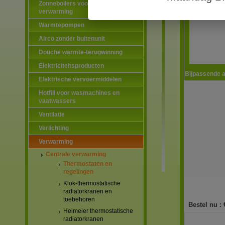
Zonneboilers voor warmtapwater en
verwarming
Warmtepompen
Airco zonder buitenunit
Douche warmte-terugwinning
Elektriciteitsproducten
Bijpassende a
Elektrische vervoermiddelen
Hotfill voor wasmachines en
vaatwassers
Ventilatie
Verlichting
Verwarming
Centrale verwarming
Thermostaten en
regelingen
Klok-thermostatische
radiatorkranen en
toebehoren
Bestel nu :
Heimeier thermostatische
radiatorkranen