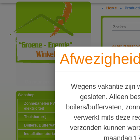
Home
|
Producti
<<
terug naar ov
Afwezigheid
EB BT001 dra
Ga naar productinformatie
Wegens vakantie zijn w
gesloten. Alleen b
Webshop
Zonnepanelen PV-systemen
boilers/buffervaten, zon
elektriciteit
verwerkt mits deze re
Thuisbatterij
Boilers, Buffervaten en toebehoren
verzonden kunnen word
Installatiematerialen
maandag 17