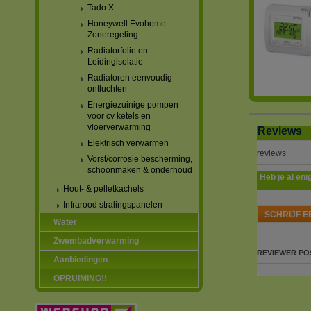
Tado X
Honeywell Evohome
Zoneregeling
Radiatorfolie en
Leidingisolatie
Radiatoren eenvoudig
ontluchten
Energiezuinige pompen
voor cv ketels en
vloerverwarming
Reviews
Elektrisch verwarmen
reviews
Vorst/corrosie bescherming,
schoonmaken & onderhoud
Heb je al eni
Hout- & pelletkachels
Infrarood stralingspanelen
SCHRIJF E
Water
Zwembadverwarming
REVIEWER
PO
Aanbiedingen
OPRUIMING!!