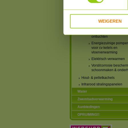
Tado X
Honeywell Evohome
Zoneregeling
WEIGEREN
Radiatorfolie en
Leidingisolatie
Radiatoren eenvoudig
ontluchten
Energiezuinige pompe
voor cv ketels en
vloerverwarming
Elektrisch verwarmen
Vorst/corrosie bescher
schoonmaken & onder
Hout- & pelletkachels
Infrarood stralingspanelen
Water
Zwembadverwarming
Aanbiedingen
OPRUIMING!!