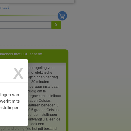
ntact
X
e kachels met LCD scherm,
X
eerbare thermostaatregeling voor
he infraroodpanelen of elektrische
Tot 4 temperatuurwijzigingen per dag
eerbaar (minimaal 30 minuten
. Dag en nacht temperauur instelbaar
en drukknop eenvoudig om te
lingen van
n. Temperatuur weergave en instelbaar
rwerkt mits
raad van 3 tot 40 graden Celsius.
cherming bij temperaturen beneden 3
stellingen
lsius. Hysteresis 0,5 graden Celsius.
e accu backup voor de instellingen
ur. Bij de levering ontvangt u alleen de
ge handleiding. Er is ook een
ige handleiding (zie het pdf bestand