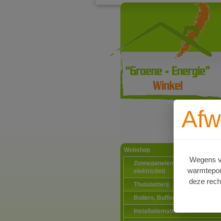
Afw
Ga naar productinformat
Webshop
Wegens va
Zonnepanelen PV-systemen
warmtepomp
elektriciteit
deze rech
Thuisbatterij
Boilers, Buffervaten en toebeh
Installatiematerialen