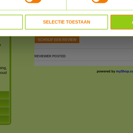
Reviews
reviews
SELECTIE TOESTAAN
Heb je al enige ervaring met dit product?
SCHRIJF EEN REVIEW
n
REVIEWER
POSTED
ming,
powered by
myShop.c
houd