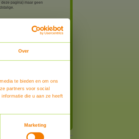
 deze pagina) maar geen
stalige.
0
tekker thermostaat, digitaal en
meerbaar
Over
ck (CZ)
n
 16A (3680 Watt)
 media te bieden en om ons
ze partners voor social
aad
nformatie die u aan ze heeft
Bestel
Marketing