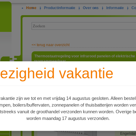
Home
|
Productinformatie
|
Over ons
|
Informatie
|
Co
<<
terug naar overzicht
Thermostaatregeling voor infrarood panelen of elektrisch
programmeerbaar
ezigheid vakantie
Programm
elektrisc
ie
kachels. 
programm
ertussen)
en met e
kantie zijn we tot en met vrijdag 14 augustus gesloten. Alleen bestel
schakele
en, boilers/buffervaten, zonnepanelen of thuisbatterijen worden ve
per 0,5 g
Vorstbes
tstreeks vanuit de groothandel verzonden kunnen worden. Overige be
graden Ce
worden maandag 17 augustus verzonden.
Oplaadbar
oren
voor 50 u
Duitstali
Engelstal