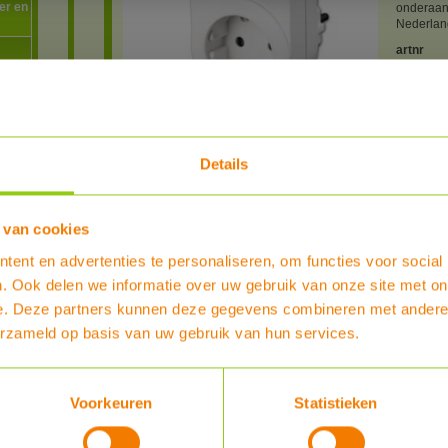
er en
onderaan
Nederland
artnr
8200212
Type
EB TS10 s
program
Merk
Details
Elektrobo
Vermoge
maximaal
 van cookies
Garantie
2 jaar
ent en advertenties te personaliseren, om functies voor social
Levertijd
. Ook delen we informatie over uw gebruik van onze site met on
op voorr
e. Deze partners kunnen deze gegevens combineren met andere i
PDF 1
erzameld op basis van uw gebruik van hun services.
Bestel nu :
€ 46,70
Voorkeuren
Statistieken
he