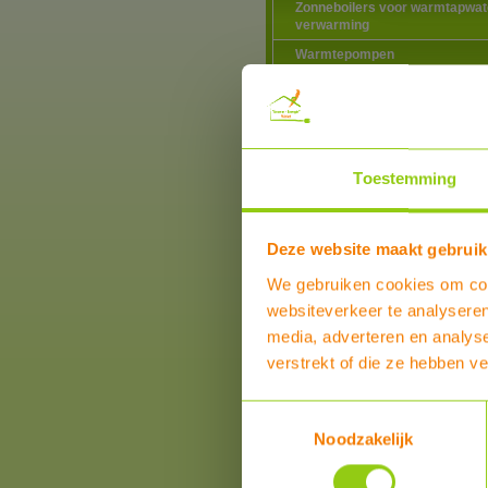
Zonneboilers voor warmtapwat
verwarming
Warmtepompen
Airco zonder buitenunit
Douche warmte-terugwinning
Elektriciteitsproducten
Elektrische vervoermiddelen
Toestemming
Hotfill voor wasmachines en
vaatwassers
Deze website maakt gebruik
Ventilatie
Verlichting
We gebruiken cookies om cont
Verwarming
websiteverkeer te analyseren
Centrale verwarming
media, adverteren en analys
Thermostaten en
verstrekt of die ze hebben v
regelingen
Klok-thermostatische
Toestemmingsselectie
radiatorkranen en
toebehoren
Noodzakelijk
Heimeier thermostatisc
radiatorkranen