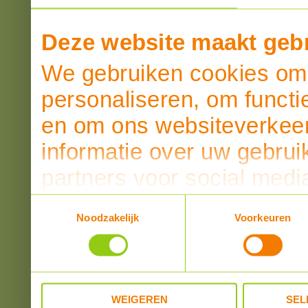
Deze website maakt gebr
We gebruiken cookies om 
personaliseren, om functi
en om ons websiteverkeer
informatie over uw gebrui
partners voor social medi
partners kunnen deze ge
Toestemmingsselectie
Noodzakelijk
Voorkeuren
informatie die u aan ze he
verzameld op basis van u
WEIGEREN
SEL