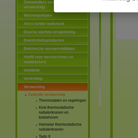
Zonneboilers voor warmtapwater en
verwarming
Warmtepompen
Airco zonder buitenunit
Douche warmte-terugwinning
Elektriciteitsproducten
Elektrische vervoermiddelen
Hotfill voor wasmachines en
vaatwassers
Ventilatie
Verlichting
Verwarming
Centrale verwarming
Thermostaten en regelingen
Klok-thermostatische
radiatorkranen en
toebehoren
Heimeier thermostatische
radiatorkranen
Tado X