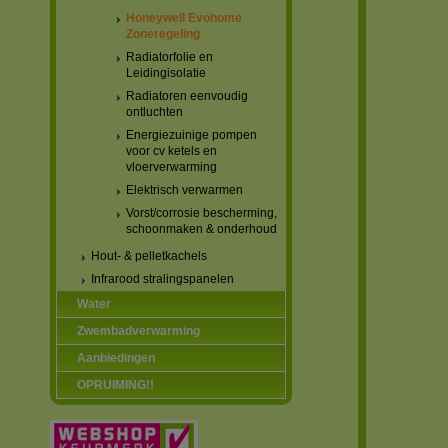
Honeywell Evohome
Zoneregeling
Radiatorfolie en
Leidingisolatie
Radiatoren eenvoudig
ontluchten
Energiezuinige pompen
voor cv ketels en
vloerverwarming
Elektrisch verwarmen
Vorst/corrosie bescherming,
schoonmaken & onderhoud
Hout- & pelletkachels
Infrarood stralingspanelen
Water
Zwembadverwarming
Aanbiedingen
OPRUIMING!!