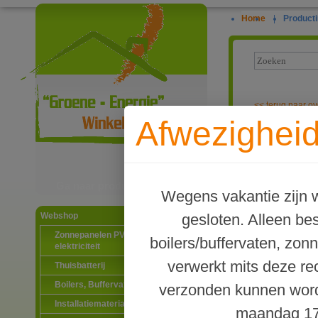
Home
|
Producti
<<
terug naar ov
Afwezigheid
Evohome Wifi 
Ga naar productinformatie
Wegens vakantie zijn w
gesloten. Alleen b
Webshop
Zonnepanelen PV-systemen
boilers/buffervaten, zon
elektriciteit
verwerkt mits deze re
Thuisbatterij
Boilers, Buffervaten en toebehoren
verzonden kunnen word
Installatiematerialen
maandag 17