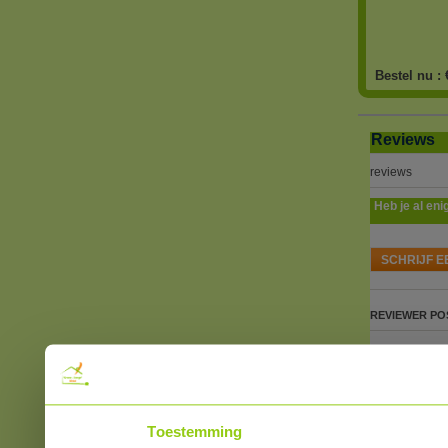
Bestel nu :
Reviews
reviews
Heb je al eni
SCHRIJF E
REVIEWER
PO
Toestemming