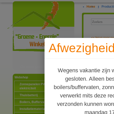
Home
|
Producti
<<
terug naar ov
Afwezigheid
Luxe pompscha
Ga naar productinformatie
Wegens vakantie zijn w
gesloten. Alleen b
Webshop
Zonnepanelen PV-systemen
boilers/buffervaten, zon
elektriciteit
verwerkt mits deze re
Thuisbatterij
Boilers, Buffervaten en toebehoren
verzonden kunnen word
Installatiematerialen
maandag 17