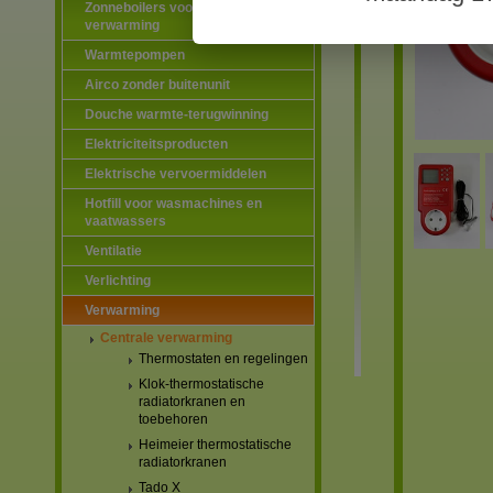
Zonneboilers voor warmtapwater en
verwarming
Warmtepompen
Airco zonder buitenunit
Douche warmte-terugwinning
Elektriciteitsproducten
Elektrische vervoermiddelen
Hotfill voor wasmachines en
vaatwassers
Ventilatie
Verlichting
Verwarming
Centrale verwarming
Thermostaten en regelingen
Klok-thermostatische
radiatorkranen en
toebehoren
Heimeier thermostatische
radiatorkranen
Tado X