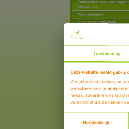
Zonneboilers voor warmtapwat
verwarming
Warmtepompen
Airco zonder buitenunit
Douche warmte-terugwinning
Elektriciteitsproducten
Elektrische vervoermiddelen
Toestemming
Hotfill voor wasmachines en
vaatwassers
Ventilatie
Deze website maakt gebruik
Verlichting
We gebruiken cookies om cont
Verwarming
websiteverkeer te analyseren
Centrale verwarming
Thermostaten en regel
media, adverteren en analys
Klok-thermostatische
verstrekt of die ze hebben v
radiatorkranen en
toebehoren
Toestemmingsselectie
Heimeier thermostatisc
radiatorkranen
Noodzakelijk
Tado X