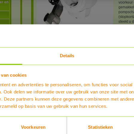
er en
voorkeur 
gemakkeli
pompscha
(stopkont
steekt u 
Ecosaver
temperat
klemt u o
klaar ben
minuten 
Programm
simpele d
Details
temperatu
instelle
Ecosaver
algemene
 van cookies
gebruikt 
zelfs kie
ent en advertenties te personaliseren, om functies voor social
temperat
. Ook delen we informatie over uw gebruik van onze site met on
juist ond
ingen
op het el
e. Deze partners kunnen deze gegevens combineren met andere i
50% dus i
erzameld op basis van uw gebruik van hun services.
al terug
zorgt er 
geen warm
he
een keer 
Voorkeuren
Statistieken
voorkomen
lange st