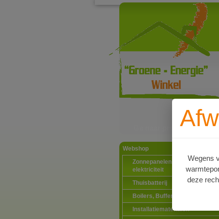
Afw
Ga naar productinformat
Webshop
Wegens va
Zonnepanelen PV-systemen
warmtepomp
elektriciteit
deze rech
Thuisbatterij
Boilers, Buffervaten en toebeh
Installatiematerialen