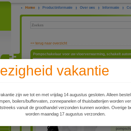
Home
|
Productinformatie
|
Over ons
|
Informatie
|
Co
<<
terug naar overzicht
Pompschakelaar voor uw vloerverwarming, schakelt autom
Vrijwel i
ezigheid vakantie
muurverw
die meest
ie
slangen d
installat
door, dag
per jaar 
kantie zijn we tot en met vrijdag 14 augustus gesloten. Alleen bestel
gebruiken
en, boilers/buffervaten, zonnepanelen of thuisbatterijen worden ve
natuurlij
draaien o
tstreeks vanuit de groothandel verzonden kunnen worden. Overige be
op moment
worden maandag 17 augustus verzonden.
en dus to
oren
pompschak
wanneer d
pompscha