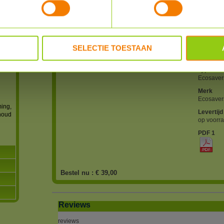
levert ui
pomp die 
ook nog b
Voor meer
PDF (hie
SELECTIE TOESTAAN
artnr
8301003
n
Type
Ecosaver
Merk
Ecosaver
ming,
Levertijd
houd
op voorr
PDF 1
Bestel nu :
€ 39,00
Reviews
reviews