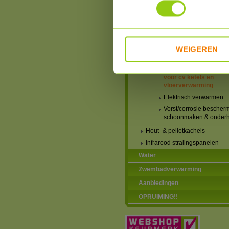
Honeywell Evohome
Zoneregeling
Radiatorfolie en
Leidingisolatie
WEIGEREN
Radiatoren eenvoudig
ontluchten
Energiezuinige pompe
voor cv ketels en
vloerverwarming
Elektrisch verwarmen
Vorst/corrosie bescher
schoonmaken & onder
Hout- & pelletkachels
Infrarood stralingspanelen
Water
Zwembadverwarming
Aanbiedingen
OPRUIMING!!