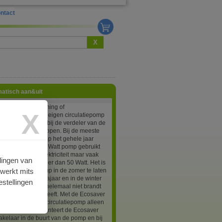
ntact
X
atisch aan&uit
edere vloerverwarming of
X
arming heeft een eigen circulatiepomp
al is gemonteerd bij de verdeler van de
ie door de vloer lopen. Bij de meeste
ies draait deze pomp het gehele jaar
 en nacht. Een 50 Watt pomp gebruikt
al 440 kWh aan elektriciteit maar vaak
lingen van
 ze nog (veel) meer dan 50 Watt. Het is
rwerkt mits
k onzin om die pomp in de zomer te laten
f in het voor- en najaar en in de winter
stellingen
en dat de ketel helemaal niet brandt
ch geen warmte geeft. Met de Ecosaver
elaar draait de circulatiepomp alleen
at nodig is. U monteert de Ecosaver
kelaar in de buurt van de pomp en bij