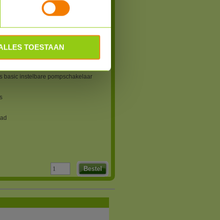
teraard de grootste besparing op bij een
veel energie verbruikt maar bespaart
ehoorlijk bij een energiezuinige pomp.
 informatie kunt u de handleiding in
ronder) downloaden.
ALLES TOESTAAN
1
s basic instelbare pompschakelaar
s
aad
Bestel