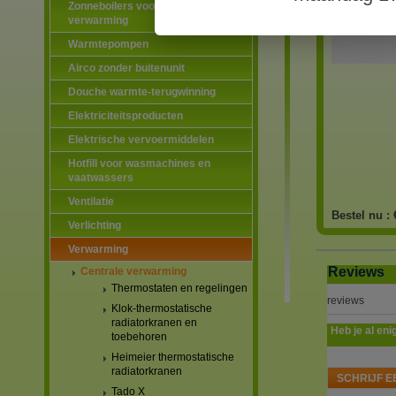
Zonneboilers voor warmtapwater en
verwarming
Warmtepompen
Airco zonder buitenunit
Douche warmte-terugwinning
Elektriciteitsproducten
Elektrische vervoermiddelen
Hotfill voor wasmachines en
vaatwassers
Ventilatie
Bestel nu :
Verlichting
Verwarming
Reviews
Centrale verwarming
Thermostaten en regelingen
reviews
Klok-thermostatische
radiatorkranen en
Heb je al eni
toebehoren
Heimeier thermostatische
radiatorkranen
SCHRIJF E
Tado X