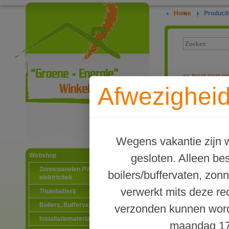
Home
|
Producti
<<
terug naar ov
Afwezigheid
Pomp wartelmo
Ga naar productinformatie
Wegens vakantie zijn w
gesloten. Alleen b
Webshop
Zonnepanelen PV-systemen
boilers/buffervaten, zon
elektriciteit
verwerkt mits deze re
Thuisbatterij
Boilers, Buffervaten en toebehoren
verzonden kunnen word
Installatiematerialen
maandag 17