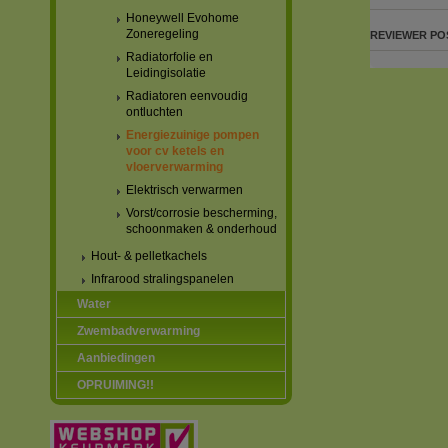
Honeywell Evohome
Zoneregeling
REVIEWER
PO
Radiatorfolie en
Leidingisolatie
Radiatoren eenvoudig
ontluchten
Energiezuinige pompen
voor cv ketels en
vloerverwarming
Elektrisch verwarmen
Vorst/corrosie bescherming,
schoonmaken & onderhoud
Hout- & pelletkachels
Infrarood stralingspanelen
Water
Zwembadverwarming
Aanbiedingen
OPRUIMING!!