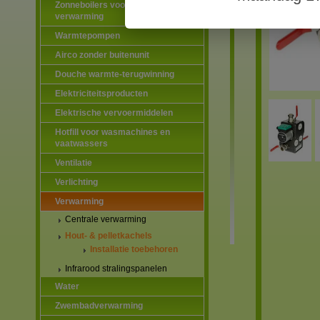
Zonneboilers voor warmtapwater en
verwarming
Warmtepompen
Airco zonder buitenunit
Douche warmte-terugwinning
Elektriciteitsproducten
Elektrische vervoermiddelen
Hotfill voor wasmachines en
vaatwassers
Ventilatie
Verlichting
Verwarming
Centrale verwarming
Hout- & pelletkachels
Installatie toebehoren
Infrarood stralingspanelen
Water
Zwembadverwarming