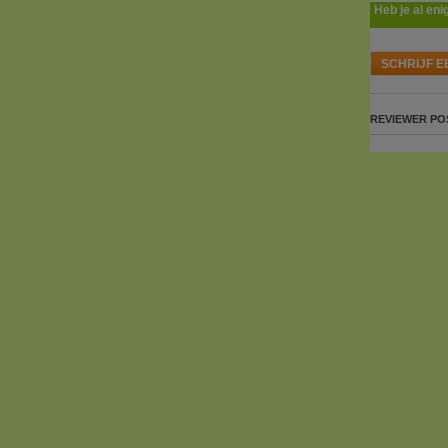
Heb je al eni
SCHRIJF E
REVIEWER
PO