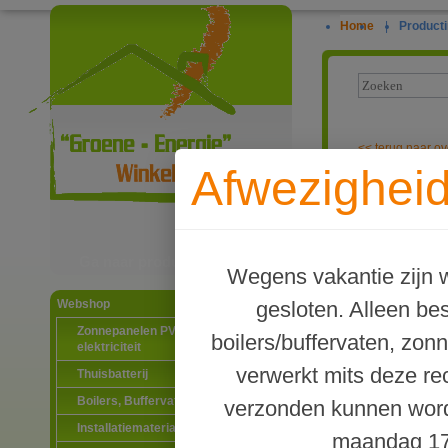
Home
|
Producti
<<
terug naar ov
Afwezigheid
Laddomat buff
Ga naar productinformatie
Wegens vakantie zijn w
gesloten. Alleen b
Webshop
Zonnepanelen PV-systemen
boilers/buffervaten, zon
elektriciteit
verwerkt mits deze re
Thuisbatterij
Boilers, Buffervaten en toebehoren
verzonden kunnen word
Installatiematerialen
maandag 17