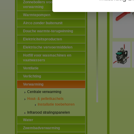
Zonneboilers voor warmtapwater en
verwarming
Warmtepompen
Airco zonder buitenunit
Douche warmte-terugwinning
Elektriciteitsproducten
Elektrische vervoermiddelen
Hotfill voor wasmachines en
vaatwassers
Ventilatie
Verlichting
Verwarming
Centrale verwarming
Hout- & pelletkachels
Installatie toebehoren
Infrarood stralingspanelen
Water
Zwembadverwarming