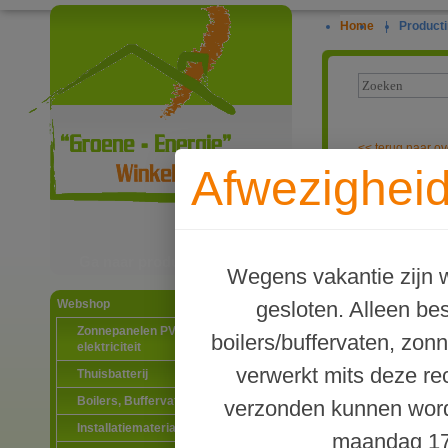
Home
|
Producti
<<
terug naar ov
Afwezigheid
Laddomat buff
Ga naar productinformatie
Wegens vakantie zijn w
gesloten. Alleen b
Webshop
Zonnepanelen PV-systemen
boilers/buffervaten, zon
elektriciteit
verwerkt mits deze re
Thuisbatterij
Boilers, Buffervaten en toebehoren
verzonden kunnen word
Installatiematerialen
maandag 17