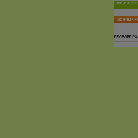
Heb je al eni
SCHRIJF E
REVIEWER
PO