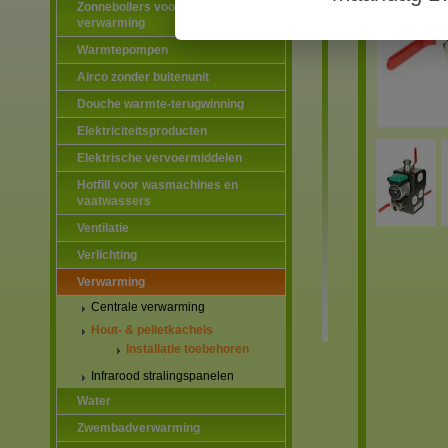
Zonneboilers voor warmtapwater en
verwarming
Warmtepompen
Airco zonder buitenunit
Douche warmte-terugwinning
Elektriciteitsproducten
Elektrische vervoermiddelen
Hotfill voor wasmachines en
vaatwassers
Ventilatie
Verlichting
Verwarming
Centrale verwarming
Hout- & pelletkachels
Installatie toebehoren
Infrarood stralingspanelen
Water
Zwembadverwarming