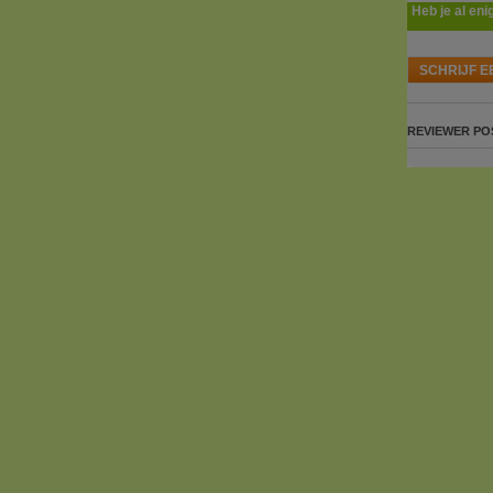
Heb je al eni
SCHRIJF E
REVIEWER
PO