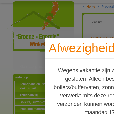
Home
|
Producti
<<
terug naar ov
Afwezigheid
Laddomat buff
Ga naar productinformatie
Wegens vakantie zijn w
gesloten. Alleen b
Webshop
Zonnepanelen PV-systemen
boilers/buffervaten, zon
elektriciteit
verwerkt mits deze re
Thuisbatterij
Boilers, Buffervaten en toebehoren
verzonden kunnen word
Installatiematerialen
maandag 17