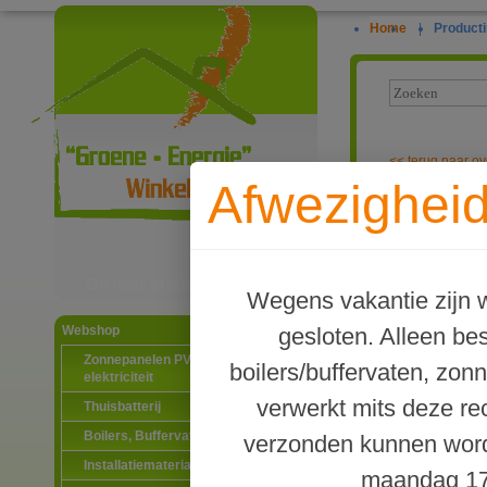
Home
|
Producti
<<
terug naar ov
Afwezigheid
Caleffi autom
Ga naar productinformatie
Wegens vakantie zijn w
gesloten. Alleen b
Webshop
Zonnepanelen PV-systemen
boilers/buffervaten, zon
elektriciteit
verwerkt mits deze re
Thuisbatterij
Boilers, Buffervaten en toebehoren
verzonden kunnen word
Installatiematerialen
maandag 17