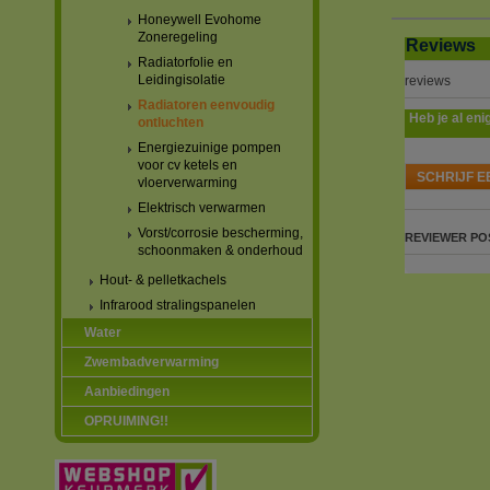
Honeywell Evohome
Zoneregeling
Reviews
Radiatorfolie en
Leidingisolatie
reviews
Radiatoren eenvoudig
Heb je al eni
ontluchten
Energiezuinige pompen
voor cv ketels en
SCHRIJF E
vloerverwarming
Elektrisch verwarmen
Vorst/corrosie bescherming,
REVIEWER
PO
schoonmaken & onderhoud
Hout- & pelletkachels
Infrarood stralingspanelen
Water
Zwembadverwarming
Aanbiedingen
OPRUIMING!!