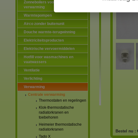
Zonneboilers voor warmtapwater en
verwarming
Warmtepompen
Airco zonder buitenunit
Douche warmte-terugwinning
Elektriciteitsproducten
Elektrische vervoermiddelen
Hotfill voor wasmachines en
vaatwassers
Ventilatie
Verlichting
Verwarming
Centrale verwarming
Thermostaten en regelingen
Klok-thermostatische
radiatorkranen en
toebehoren
Heimeier thermostatische
radiatorkranen
Bestel nu :
Tado X