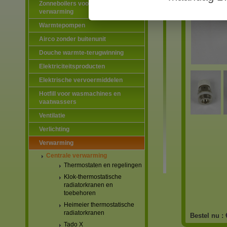
Zonneboilers voor warmtapwater en
verwarming
Warmtepompen
Airco zonder buitenunit
Douche warmte-terugwinning
Elektriciteitsproducten
Elektrische vervoermiddelen
Hotfill voor wasmachines en
vaatwassers
Ventilatie
Verlichting
Verwarming
Centrale verwarming
Thermostaten en regelingen
Klok-thermostatische
radiatorkranen en
toebehoren
Heimeier thermostatische
radiatorkranen
Bestel nu :
Tado X