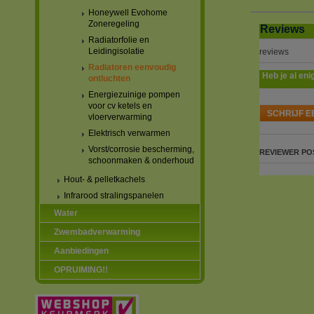
Honeywell Evohome
Zoneregeling
Reviews
Radiatorfolie en
Leidingisolatie
reviews
Radiatoren eenvoudig
Heb je al eni
ontluchten
Energiezuinige pompen
voor cv ketels en
SCHRIJF E
vloerverwarming
Elektrisch verwarmen
Vorst/corrosie bescherming,
REVIEWER
PO
schoonmaken & onderhoud
Hout- & pelletkachels
Infrarood stralingspanelen
Water
Zwembadverwarming
Aanbiedingen
OPRUIMING!!