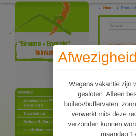
Home
|
Producti
<<
terug naar ov
Afwezigheid
Caleffi autom
Ga naar productinformatie
Wegens vakantie zijn w
gesloten. Alleen b
Webshop
Zonnepanelen PV-systemen
boilers/buffervaten, zon
elektriciteit
verwerkt mits deze re
Thuisbatterij
Boilers, Buffervaten en toebehoren
verzonden kunnen word
Installatiematerialen
maandag 17