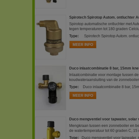
Spirotech Spirotop Autom. ontluchter 
Spirotop automatische ontluchter met Au
tegen temperaturen tot 180 graden Celci
Type
:
Spirotech Spirotop Autom. ontlu
MEER INFO
Duco inlaatcombinatie 8 bar, 15mm kne
Inlaatcombinatie voor montage tussen de
koudwateraansluiting van de zonneboiler.
Type
:
Duco inlaatcombinatie 8 bar, 15
MEER INFO
Duco mengventiel voor tapwater, solar
Mengkraan tussen een zonneboiler en b
de watertemperatuur tot 60 graden C, 1
Type
:
Duco mengventiel voor tapwater, 