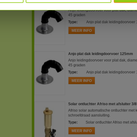
Anjo plat dak leidingdoorvoer 110mm
Anjo leidingdoorvoer voor plat dak, diam
45 graden
Type
:
Anjo plat dak leidingdoorvoe
MEER INFO
Anjo plat dak leidingdoorvoer 125mm
Anjo leidingdoorvoer voor plat dak, diam
45 graden
Type
:
Anjo plat dak leidingdoorvoe
MEER INFO
Solar ontluchter Afriso met afsluiter 3/8
Afriso solar automatische ontluchter met 
schroefdraad aansluiting.
Type
:
Solar ontluchter Afriso met afslu
MEER INFO