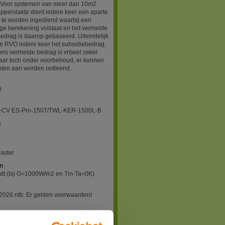
. Voor systemen van meer dan 10m2
oppervlakte dient iedere keer een aparte
 te worden ingediend waarbij een
ge berekening volstaat en het vermelde
edrag is daarop gebaseerd. Uiteindelijk
e RVO iedere keer het subsidiebedrag,
ons vermelde bedrag is vrijwel zeker
maar toch onder voorbehoud, er kunnen
hten aan worden ontleend.
0
CV ES-Pro-150T/TWL-KER-1500L-B
e
aster
n
tt (bij G=1000W/m2 en Tm-Ta=0K)
2026 ntb. Er gelden voorwaarden!
aag