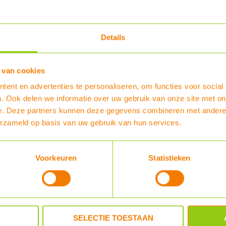
PDF 1
PDF 2
Details
PDF 3
 van cookies
ent en advertenties te personaliseren, om functies voor social
. Ook delen we informatie over uw gebruik van onze site met on
PDF 4
e. Deze partners kunnen deze gegevens combineren met andere i
erzameld op basis van uw gebruik van hun services.
Totaal € 13799, -
Aanbetaling
€ 1.380.00
, -
Klöber Venduct dakpandoorvoer, standa
Voorkeuren
Statistieken
Professionele Klöber kunststof pannend
keramische/betonnen dakpannen, voor l
Type
:
Klöber Venduct dakpandoorvoer, st
MEER INFO
SELECTIE TOESTAAN