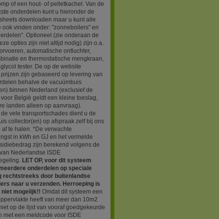
p of een hout- of pelletkachel. Van de
kste onderdelen kunt u hieronder de
sheets downloaden maar u kunt alle
e ook vinden onder: "zonneboilers" en
erdelen". Optioneel (zie onderaan de
ze opties zijn niet altijd nodig) zijn o.a.
rvoeren, automatische ontluchter,
binatie en thermostatische mengkraan,
glycol tester. De op de website
prijzen zijn gebaseerd op levering van
erdelen behalve de vacuümbuis
(en) binnen Nederland (exclusief de
 voor België geldt een kleine toeslag,
re landen alleen op aanvraag).
de vele transportschades dient u de
s collector(en) op afspraak zelf bij ons
 af te halen. *De verwachte
engst in kWh en GJ en het vermelde
sidiebedrag zijn berekend volgens de
van Nederlandse ISDE
egeling.
LET OP, voor dit systeem
j meerdere onderdelen op speciale
ng rechtstreeks door buitenlandse
iers naar u verzenden. Herroeping is
niet mogelijk!!
Omdat dit systeem een
oppervlakte heeft van meer dan 10m2
niet op de lijst van vooraf goedgekeurde
n met een meldcode voor ISDE