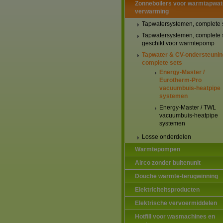
Zonneboilers voor warmtapwat
verwarming
Tapwatersystemen, complete 
Tapwatersystemen, complete 
geschikt voor warmtepomp
Tapwater & CV-ondersteunin
complete sets
Energy-Master /
Eurotherm-Pro
vacuumbuis-heatpipe
systemen
Energy-Master / TWL
vacuumbuis-heatpipe
systemen
Losse onderdelen
Warmtepompen
Airco zonder buitenunit
Douche warmte-terugwinning
Elektriciteitsproducten
Elektrische vervoermiddelen
Hotfill voor wasmachines en