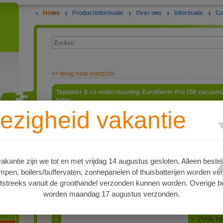
Home
|
Productinformatie
|
Over ons
|
Informatie
|
Co
<<
terug naar overzicht
Tapwater & cv-ondersteuning, Eurotherm-Pro 150 vacuumb
boiler.
ezigheid vakantie
Compleet
tapwater 
ie
voor mont
geheel ui
verhoudi
vloerverw
kantie zijn we tot en met vrijdag 14 augustus gesloten. Alleen bestel
bijvoorbe
en, boilers/buffervaten, zonnepanelen of thuisbatterijen worden ve
5-6 pers
150m2. De
tstreeks vanuit de groothandel verzonden kunnen worden. Overige be
Pro-30R 
worden maandag 17 augustus verzonden.
buizen m
oren
montages
een plat
1500L hyg