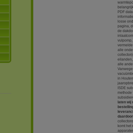
warmtepom
belangrij
PDF data
informati
losse ond
pagina, de
de dakdoo
inlaatcom
vulpomp, 
vermelde 
alle ond
collector
eilanden,
alle ande
Vanwege 
vacuümbui
in Houten
jaaropbr
ISDE sub
methode 
subsidier
laten wi
bestelli
leveranc
daardoor 
collector
komt het 
apparate