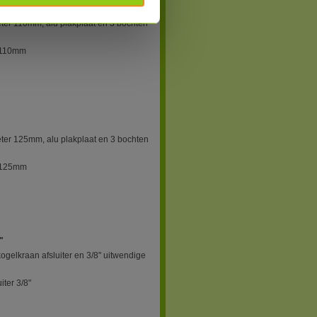
eter 110mm, alu plakplaat en 3 bochten
r 110mm
eter 125mm, alu plakplaat en 3 bochten
r 125mm
"
kogelkraan afsluiter en 3/8" uitwendige
iter 3/8"