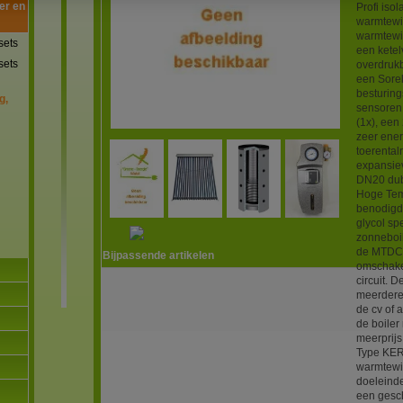
er en
Profi isol
warmtewis
warmtewis
sets
een ketel
sets
overdrukb
een Sore
besturin
g,
sensoren 
(1x), een
zeer ene
toerental
expansie
DN20 dubb
Hoge Tem
benodigde
glycol sp
zonneboi
de MTDC w
Bijpassende artikelen
omschakel
circuit. 
meerdere 
de cv of 
de boiler
meerprijs
Type KER2
warmtewis
doeleinde
een gesch