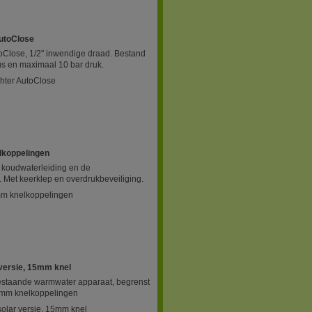
AutoClose
toClose, 1/2" inwendige draad. Bestand
us en maximaal 10 bar druk.
chter AutoClose
lkoppelingen
 koudwaterleiding en de
 Met keerklep en overdrukbeveiliging.
mm knelkoppelingen
 versie, 15mm knel
estaande warmwater apparaat, begrenst
5 mm knelkoppelingen
solar versie, 15mm knel