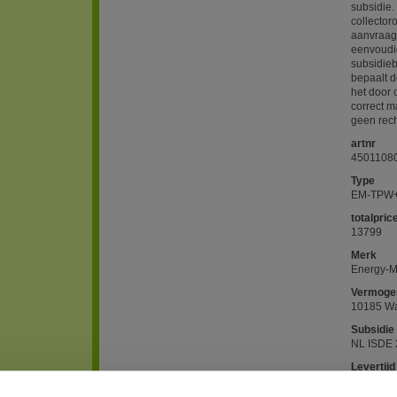
subsidie
collector
aanvraag
eenvoudi
subsidieb
bepaalt d
het door 
correct 
geen rec
artnr
4501108
Type
EM-TPW+
totalpric
13799
Merk
Energy-M
Vermoge
10185 Wa
Subsidie
NL ISDE 
Levertijd
op aanvr