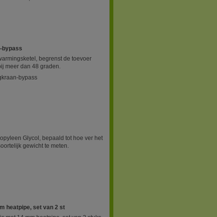
n-bypass
armingsketel, begrenst de toevoer
bij meer dan 48 graden.
ngkraan-bypass
opyleen Glycol, bepaald tot hoe ver het
oortelijk gewicht te meten.
 heatpipe, set van 2 st