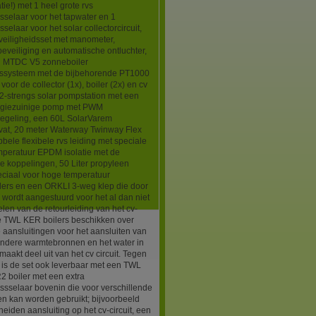
atie!) met 1 heel grote rvs
selaar voor het tapwater en 1
selaar voor het solar collectorcircuit,
veiligheidsset met manometer,
eveiliging en automatische ontluchter,
l MTDC V5 zonneboiler
gssysteem met de bijbehorende PT1000
voor de collector (1x), boiler (2x) en cv
 2-strengs solar pompstation met een
rgiezuinige pomp met PWM
regeling, een 60L SolarVarem
vat, 20 meter Waterway Twinway Flex
ele flexibele rvs leiding met speciale
peratuur EPDM isolatie met de
 koppelingen, 50 Liter propyleen
eciaal voor hoge temperatuur
lers en een ORKLI 3-weg klep die door
ordt aangestuurd voor het al dan niet
en van de retourleiding van het cv-
De TWL KER boilers beschikken over
aansluitingen voor het aansluiten van
andere warmtebronnen en het water in
 maakt deel uit van het cv circuit. Tegen
 is de set ook leverbaar met een TWL
 boiler met een extra
sselaar bovenin die voor verschillende
n kan worden gebruikt; bijvoorbeeld
eiden aansluiting op het cv-circuit, een