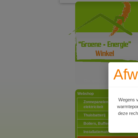
Afw
Ga naar productinformat
Webshop
Wegens va
Zonnepanelen PV-systemen
warmtepomp
elektriciteit
deze rech
Thuisbatterij
Boilers, Buffervaten en toebeh
Installatiematerialen