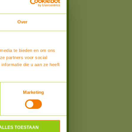
Over
 media te bieden en om ons
ze partners voor social
nformatie die u aan ze heeft
Bestel
ard, antraciet/zwart
Marketing
ak dakdoorvoer, afmetingen 45x39cm voor
eidingen van 10-70mm doorsnede.
andaard, antraciet/zwart
ALLES TOESTAAN