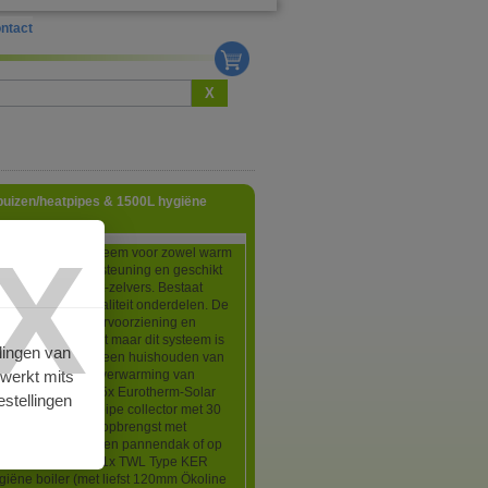
ntact
X
uizen/heatpipes & 1500L hygiëne
X
 zonneboiler-systeem voor zowel warm
als voor cv-ondersteuning en geschikt
age door doe-het-zelvers. Bestaat
t Europese topkwaliteit onderdelen. De
ng tussen tapwatervoorziening en
arming is niet vast maar dit systeem is
lingen van
eld geschikt voor een huishouden van
rwerkt mits
onen en een vloerverwarming van
 set bestaat uit: 5x Eurotherm-Solar
stellingen
vacuumbuis/heatpipe collector met 30
et een zeer hoge opbrengst met
ysteem voor op een pannendak of op
 dak (naar keuze), 1x TWL Type KER
iëne boiler (met liefst 120mm Ökoline