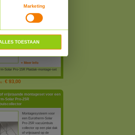
 of vrijstaande montageset voor een
Marketing
rm-Solar Pro-15R
uiscollector
Montagesysteem voor
een Eurotherm-Solar
Pro-15R vacuümbuis
collector op een plat dak
of vrijstaand op de
ALLES TOESTAAN
grond. Exclusief ballast.
Meer Info
rm-Solar Pro-15R Platdak-montage-set
€ 93,00
nu :
 of vrijstaande montageset voor een
rm-Solar Pro-25R
uiscollector
Montagesysteem voor
een Eurotherm-Solar
Pro-25R vacuümbuis
collector op een plat dak
of vrijstaand op de