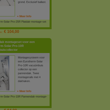
grond. Exclusief ballast.
Meer Info
rm-Solar Pro-25R Platdak-montage-set
€ 104,00
nu :
ak montageset voor een
rm-Solar Pro-10R
uiscollector
Montagesysteem voor
een Eurotherm-Solar
Pro-10R vacuümbuis
collector op een
pannendak. Twee
montagerails met 4
dakhaken.
Meer Info
rm-Solar Pro-10R Pannendak-montage-