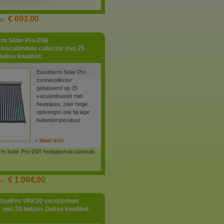
€ 693,00
nu :
rm Solar Pro-25R
e/vacuümbuis collector met 25
uitse kwaliteit.
Eurotherm Solar Pro
zonnecollector
gebaseerd op 25
vacuümbuizen met
heatpipes, zeer hoge
opbrengst ook bij lage
buitentemperatuur.
Meer Info
rm Solar Pro-25R heatpipe/vacuümbuis
r
€ 1.004,00
nu :
aSunPro VRK20 vacuümbuis
r met 20 buizen. Duitse kwaliteit.