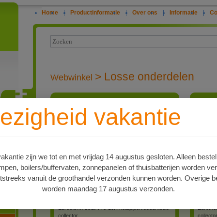
Home
|
Productinformatie
|
Over ons
|
Informatie
|
Co
>
Losse onderdelen
Webwinkel
Eurotherm Solar Pro-10R
Eurothe
ezigheid vakantie
heatpipe/vacuümbuis collector met 10
heatpip
buizen. Duitse kwaliteit.
buizen. D
ie
Eurotherm Solar Pro
zonnecollector
gebaseerd op 10
vacuümbuizen met
kantie zijn we tot en met vrijdag 14 augustus gesloten. Alleen bestel
heatpipes, zeer hoge
en, boilers/buffervaten, zonnepanelen of thuisbatterijen worden ve
opbrengst ook bij lage
tstreeks vanuit de groothandel verzonden kunnen worden. Overige be
buitentemperatuur.
worden maandag 17 augustus verzonden.
oren
Meer Info
Eurotherm Solar Pro-10R heatpipe/vacuümbuis
Eurothe
collector
collecto