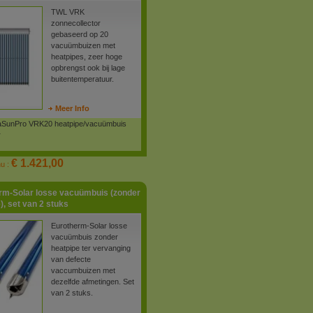
TWL VRK
zonnecollector
gebaseerd op 20
vacuümbuizen met
heatpipes, zeer hoge
opbrengst ook bij lage
buitentemperatuur.
Meer Info
SunPro VRK20 heatpipe/vacuümbuis
r
€ 1.421,00
nu :
rm-Solar losse vacuümbuis (zonder
), set van 2 stuks
Eurotherm-Solar losse
vacuümbuis zonder
heatpipe ter vervanging
van defecte
vaccumbuizen met
dezelfde afmetingen. Set
van 2 stuks.