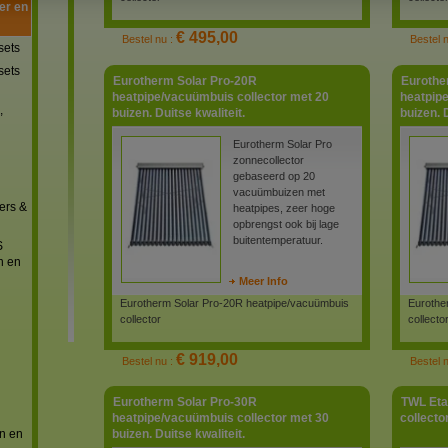
er en
€ 495,00
Bestel nu :
Bestel 
sets
sets
Eurotherm Solar Pro-20R
Eurothe
heatpipe/vacuümbuis collector met 20
heatpip
,
buizen. Duitse kwaliteit.
buizen. D
Eurotherm Solar Pro
zonnecollector
gebaseerd op 20
vacuümbuizen met
ers &
heatpipes, zeer hoge
opbrengst ook bij lage
buitentemperatuur.
S
n en
Meer Info
Eurotherm Solar Pro-20R heatpipe/vacuümbuis
Eurothe
collector
collecto
€ 919,00
Bestel nu :
Bestel 
Eurotherm Solar Pro-30R
TWL Et
heatpipe/vacuümbuis collector met 30
collecto
n en
buizen. Duitse kwaliteit.