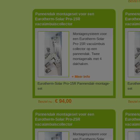
Bestel 
Pannendak montageset voor een
Pannend
Eurotherm-Solar Pro-15R
Eurothe
vacuümbuiscollector
vacuümb
Montagesysteem voor
een Eurotherm-Solar
Pro-15R vacuümbuis
collector op een
pannendak. Twee
montagerails met 4
dakhaken.
Meer Info
Eurotherm-Solar Pro-15R Pannendak-montage-
Eurothe
set
set
€ 94,00
Bestel nu :
Bestel 
Pannendak montageset voor een
Pannend
Eurotherm-Solar Pro-25R
Eurothe
vacuümbuiscollector
vacuümb
Montagesysteem voor
een Eurotherm-Solar