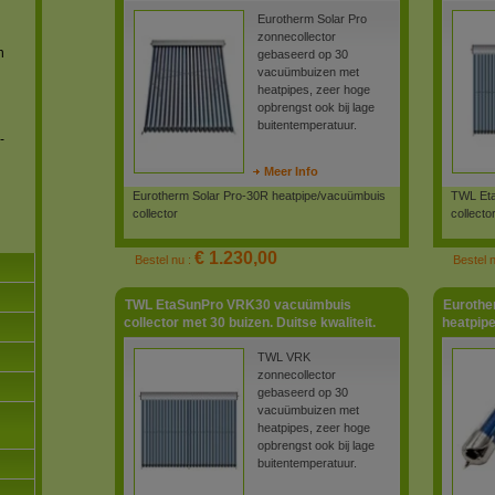
Eurotherm Solar Pro
zonnecollector
n
gebaseerd op 30
vacuümbuizen met
heatpipes, zeer hoge
opbrengst ook bij lage
buitentemperatuur.
-
Meer Info
Eurotherm Solar Pro-30R heatpipe/vacuümbuis
TWL Eta
collector
collecto
€ 1.230,00
Bestel nu :
Bestel 
TWL EtaSunPro VRK30 vacuümbuis
Eurothe
collector met 30 buizen. Duitse kwaliteit.
heatpipe
TWL VRK
zonnecollector
gebaseerd op 30
vacuümbuizen met
heatpipes, zeer hoge
opbrengst ook bij lage
buitentemperatuur.