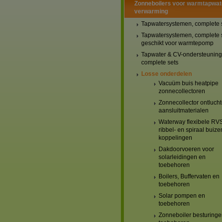
Zonneboilers voor warmtapwat
verwarming
Tapwatersystemen, complete 
Tapwatersystemen, complete 
geschikt voor warmtepomp
Tapwater & CV-ondersteuning
complete sets
Losse onderdelen
Vacuüm buis heatpipe
zonnecollectoren
Zonnecollector ontlucht
aansluitmaterialen
Waterway flexibele RV
ribbel- en spiraal buize
koppelingen
Dakdoorvoeren voor
solarleidingen en
toebehoren
Boilers, Buffervaten en
toebehoren
Solar pompen en
toebehoren
Zonneboiler besturinge