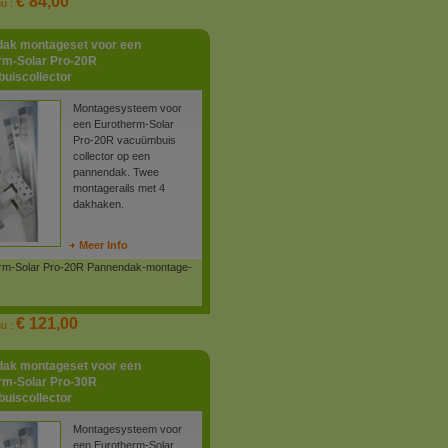
€ 84,00
nu :
ak montageset voor een
rm-Solar Pro-20R
uiscollector
Montagesysteem voor
een Eurotherm-Solar
Pro-20R vacuümbuis
collector op een
pannendak. Twee
montagerails met 4
dakhaken.
Meer Info
rm-Solar Pro-20R Pannendak-montage-
€ 121,00
nu :
ak montageset voor een
rm-Solar Pro-30R
uiscollector
Montagesysteem voor
een Eurotherm-Solar