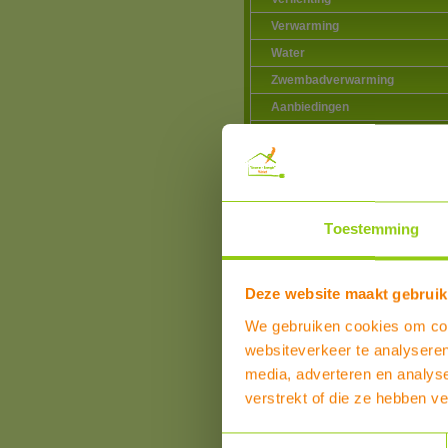
Verwarming
Water
Zwembadverwarming
Aanbiedingen
OPRUIMING!!
Toestemming
Deze website maakt gebruik
We gebruiken cookies om cont
websiteverkeer te analyseren
media, adverteren en analys
verstrekt of die ze hebben v
Toestemmingsselectie