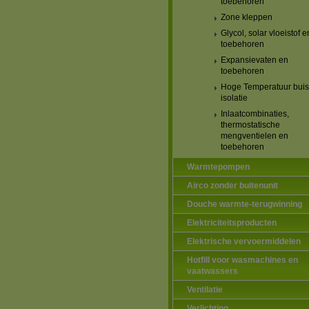
toebehoren
Zone kleppen
Glycol, solar vloeistof e
toebehoren
Expansievaten en
toebehoren
Hoge Temperatuur buis
isolatie
Inlaatcombinaties,
thermostatische
mengventielen en
toebehoren
Warmtepompen
Airco zonder buitenunit
Douche warmte-terugwinning
Elektriciteitsproducten
Elektrische vervoermiddelen
Hotfill voor wasmachines en
vaatwassers
Ventilatie
Verlichting