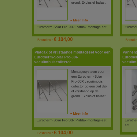
grond. Exclusief ballast.
Meer Info
Eurotherm-Solar Pro-20R Platdak-montage-set
Eurothe
€ 104,00
Bestel nu :
Bestel 
Platdak of vrijstaande montageset voor een
Pannend
Eurotherm-Solar Pro-30R
Eurothe
vacuümbuiscollector
vacuümb
Montagesysteem voor
een Eurotherm-Solar
Pro-30R vacuümbuis
collector op een plat dak
of vrijstaand op de
grond. Exclusief ballast.
Meer Info
Eurotherm-Solar Pro-30R Platdak-montage-set
Eurothe
set
€ 104,00
Bestel nu :