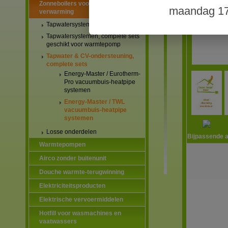
Zonneboilers voor warmtapwater en
maandag 17
verwarming
Tapwatersystemen, complete sets
Tapwatersystemen, complete sets
geschikt voor warmtepomp
Tapwater & CV-ondersteuning,
complete sets
Energy-Master / Eurotherm-
Pro vacuumbuis-heatpipe
systemen
Energy-Master / TWL
vacuumbuis-heatpipe
systemen
Losse onderdelen
Bijpassende a
Warmtepompen
Airco zonder buitenunit
Douche warmte-terugwinning
Elektriciteitsproducten
Elektrische vervoermiddelen
Hotfill voor wasmachines en
vaatwassers