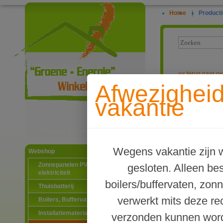
Home
|
Producti
<<
terug naar ov
Afwezighei
Tapwater & cv
vakantie
Ga naar productinformatie
Wegens vakantie zijn w
Webshop
Zonnepanelen PV-systemen
gesloten. Alleen b
elektriciteit
boilers/buffervaten, zon
Thuisbatterij
verwerkt mits deze re
Boilers, Buffervaten en toebehoren
Installatiematerialen
verzonden kunnen word