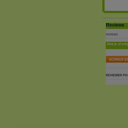
Reviews
reviews
Heb je al eni
SCHRIJF E
REVIEWER
PO