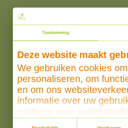
Toestemming
Deze website maakt gebr
We gebruiken cookies om 
personaliseren, om functi
en om ons websiteverkeer
informatie over uw gebrui
partners voor social medi
partners kunnen deze ge
Toestemmingsselectie
Noodzakelijk
Voorkeuren