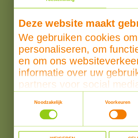
Deze website maakt gebr
We gebruiken cookies om 
personaliseren, om functi
en om ons websiteverkeer
informatie over uw gebrui
partners voor social medi
partners kunnen deze ge
Toestemmingsselectie
Noodzakelijk
Voorkeuren
informatie die u aan ze he
verzameld op basis van u