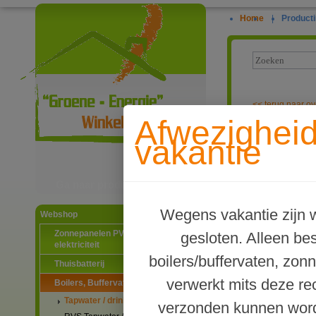
Home
|
Producti
<<
terug naar ov
Afwezighei
TWL geemaille
vakantie
Ga naar productinformatie
Wegens vakantie zijn w
Webshop
Zonnepanelen PV-systemen
gesloten. Alleen b
elektriciteit
boilers/buffervaten, zon
Thuisbatterij
verwerkt mits deze re
Boilers, Buffervaten en toebehoren
Tapwater / drinkwater boilers
verzonden kunnen word