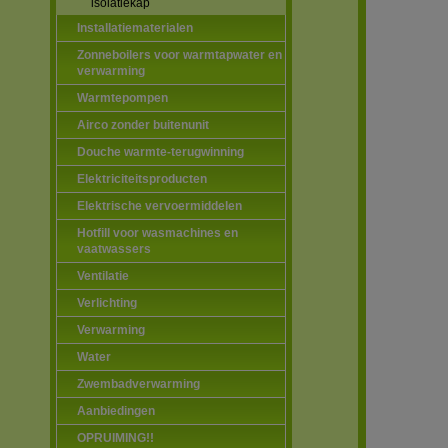
isolatiekap
Installatiematerialen
Zonneboilers voor warmtapwater en
verwarming
Warmtepompen
Airco zonder buitenunit
Douche warmte-terugwinning
Elektriciteitsproducten
Elektrische vervoermiddelen
Hotfill voor wasmachines en
vaatwassers
Ventilatie
Verlichting
Verwarming
Water
Zwembadverwarming
Aanbiedingen
OPRUIMING!!