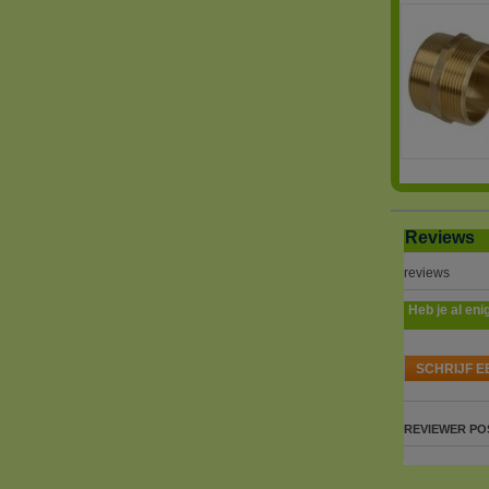
Reviews
reviews
Heb je al eni
SCHRIJF E
REVIEWER
PO