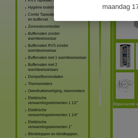
RVS Tapwater / drinkwater boilers
maandag 17
Hygiëne boilers
Combi Tapwater/drinkwater boiler
en buffervat
Zonnestroomboiler
Buffervaten zonder
warmtewisselaar
Buffervaten RVS zonder
warmtewisselaar
Buffervaten met 1 warmtewisselaar
Buffervaten met 2
warmtewisselaars
Dompelthermostaten
Thermometers
Overdrukbeveiliging, manometers
Elektrische
verwarmingselementen 1 1/2"
Bijpassende a
Elektrische
verwarmingselementen 1 1/4"
Elektrische
verwarmingselementen 1"
Blindstoppen en blindkappen,