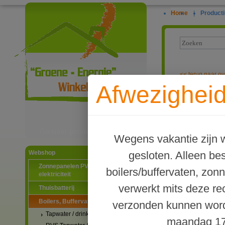
Home
|
Producti
<<
terug naar ov
Afwezigheid
TWL Type P Bu
Ga naar productinformatie
Wegens vakantie zijn w
gesloten. Alleen b
Webshop
Zonnepanelen PV-systemen
boilers/buffervaten, zon
elektriciteit
verwerkt mits deze re
Thuisbatterij
Boilers, Buffervaten en toebehoren
verzonden kunnen word
Tapwater / drinkwater boilers
maandag 17