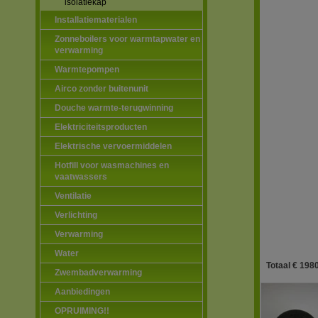
isolatiekap
Installatiematerialen
Zonneboilers voor warmtapwater en
verwarming
Warmtepompen
Airco zonder buitenunit
Douche warmte-terugwinning
Elektriciteitsproducten
Elektrische vervoermiddelen
Hotfill voor wasmachines en
vaatwassers
Ventilatie
Verlichting
Verwarming
Water
Totaal € 1980
Zwembadverwarming
Aanbiedingen
OPRUIMING!!