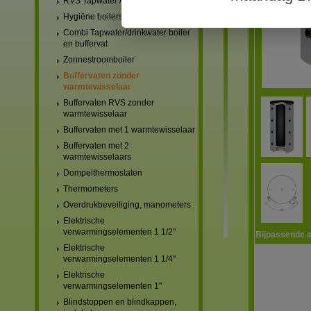
RVS Tapwater / drinkwater boilers
Hygiëne boilers
Combi Tapwater/drinkwater boiler
en buffervat
Zonnestroomboiler
Buffervaten zonder
warmtewisselaar
Buffervaten RVS zonder
warmtewisselaar
Buffervaten met 1 warmtewisselaar
Buffervaten met 2
warmtewisselaars
Dompelthermostaten
Thermometers
Overdrukbeveiliging, manometers
Elektrische
verwarmingselementen 1 1/2"
Bijpassende a
Elektrische
verwarmingselementen 1 1/4"
Elektrische
verwarmingselementen 1"
Blindstoppen en blindkappen,