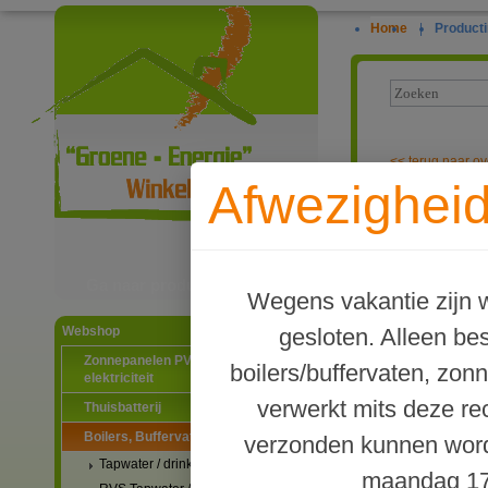
Home
|
Producti
<<
terug naar ov
Afwezigheid
TWL Type PR2 
Ga naar productinformatie
Wegens vakantie zijn w
gesloten. Alleen b
Webshop
Zonnepanelen PV-systemen
boilers/buffervaten, zon
elektriciteit
verwerkt mits deze re
Thuisbatterij
Boilers, Buffervaten en toebehoren
verzonden kunnen word
Tapwater / drinkwater boilers
maandag 17