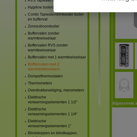
RVS Tapwater / drinkwater boilers
Hygiëne boilers
Combi Tapwater/drinkwater boiler
en buffervat
Zonnestroomboiler
Buffervaten zonder
warmtewisselaar
Buffervaten RVS zonder
warmtewisselaar
Buffervaten met 1 warmtewisselaar
Buffervaten met 2
warmtewisselaars
Dompelthermostaten
Thermometers
Overdrukbeveiliging, manometers
Elektrische
verwarmingselementen 1 1/2"
Bijpassende a
Elektrische
verwarmingselementen 1 1/4"
Elektrische
verwarmingselementen 1"
Blindstoppen en blindkappen,