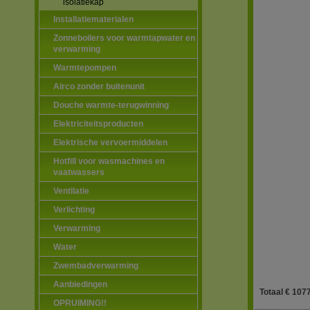
isolatiekap
Installatiematerialen
Zonneboilers voor warmtapwater en
verwarming
Warmtepompen
Airco zonder buitenunit
Douche warmte-terugwinning
Elektriciteitsproducten
Elektrische vervoermiddelen
Hotfill voor wasmachines en
vaatwassers
Ventilatie
Verlichting
Verwarming
Water
Zwembadverwarming
Aanbiedingen
Totaal € 1077
OPRUIMING!!