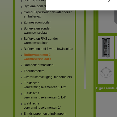
RVS Tapwater / drinkwater boilers
Hygiëne boilers
Combi Tapwater/drinkwater boiler
en buffervat
Zonnestroomboiler
Buffervaten zonder
warmtewisselaar
Buffervaten RVS zonder
warmtewisselaar
Buffervaten met 1 warmtewisselaar
Buffervaten met 2
warmtewisselaars
Dompelthermostaten
Thermometers
Overdrukbeveiliging, manometers
Elektrische
verwarmingselementen 1 1/2"
Bijpassende a
Elektrische
verwarmingselementen 1 1/4"
Elektrische
verwarmingselementen 1"
Blindstoppen en blindkappen,