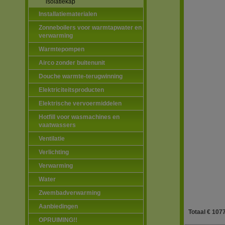
isolatiekap
Installatiematerialen
Zonneboilers voor warmtapwater en
verwarming
Warmtepompen
Airco zonder buitenunit
Douche warmte-terugwinning
Elektriciteitsproducten
Elektrische vervoermiddelen
Hotfill voor wasmachines en
vaatwassers
Ventilatie
Verlichting
Verwarming
Water
Zwembadverwarming
Aanbiedingen
Totaal € 1077
OPRUIMING!!