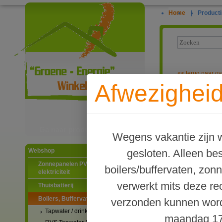
Home
|
Producti
<<
terug naar ov
Afwezigheid
TWL Type PR2 
Ga naar productinformatie
Wegens vakantie zijn w
gesloten. Alleen b
Webshop
Zonnepanelen PV-systemen
boilers/buffervaten, zon
elektriciteit
verwerkt mits deze re
Thuisbatterij
Boilers, Buffervaten en toebehoren
verzonden kunnen word
Tapwater / drinkwater boilers
maandag 17